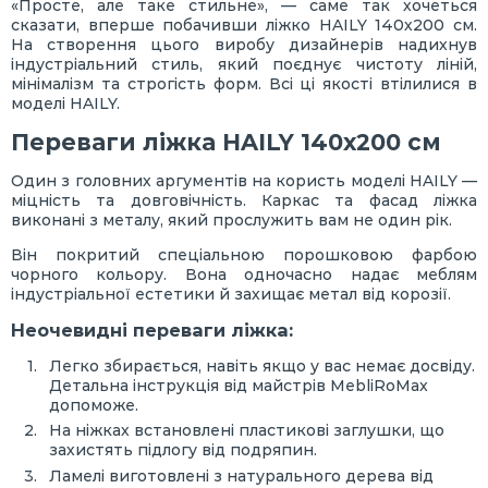
«Просте, але таке стильне», — саме так хочеться
сказати, вперше побачивши ліжко HAILY 140х200 см.
На створення цього виробу дизайнерів надихнув
індустріальний стиль, який поєднує чистоту ліній,
мінімалізм та строгість форм. Всі ці якості втілилися в
моделі HAILY.
Переваги ліжка HAILY 140х200 см
Один з головних аргументів на користь моделі HAILY —
міцність та довговічність. Каркас та фасад ліжка
виконані з металу, який прослужить вам не один рік.
Він покритий спеціальною порошковою фарбою
чорного кольору. Вона одночасно надає меблям
індустріальної естетики й захищає метал від корозії.
Неочевидні переваги ліжка:
Легко збирається, навіть якщо у вас немає досвіду.
Детальна інструкція від майстрів MebliRoMax
допоможе.
На ніжках встановлені пластикові заглушки, що
захистять підлогу від подряпин.
Ламелі виготовлені з натурального дерева від