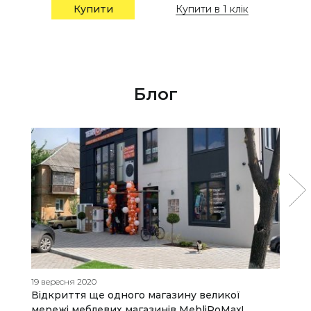
Купити в 1 клік
Купити
Блог
19 вересня 2020
01
Відкриття ще одного магазину великої

мережі меблевих магазинів MebliRoMax!