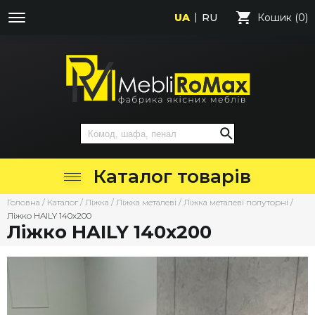
UA
RU
Кошик (0)
Каталог товарів
Головна
/
Каталог
/
Ліжка
/
Ліжка металеві
/
Ліжка металеві полуторні
/
Ліжко HAILY 140х200
Ліжко HAILY 140х200