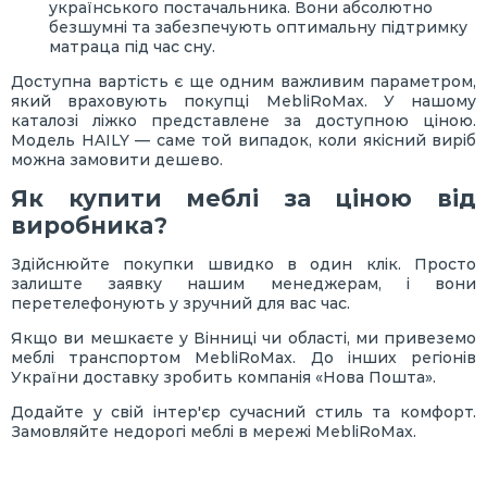
українського постачальника. Вони абсолютно
безшумні та забезпечують оптимальну підтримку
матраца під час сну.
Доступна вартість є ще одним важливим параметром,
який враховують покупці MebliRoMax. У нашому
каталозі ліжко представлене за доступною ціною.
Модель HAILY — саме той випадок, коли якісний виріб
можна замовити дешево.
Як купити меблі за ціною від
виробника?
Здійснюйте покупки швидко в один клік. Просто
залиште заявку нашим менеджерам, і вони
перетелефонують у зручний для вас час.
Якщо ви мешкаєте у Вінниці чи області, ми привеземо
меблі транспортом MebliRoMax. До інших регіонів
України доставку зробить компанія «Нова Пошта».
Додайте у свій інтер'єр сучасний стиль та комфорт.
Замовляйте недорогі меблі в мережі MebliRoMax.