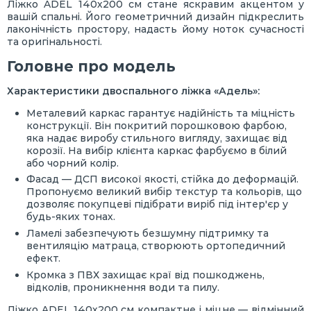
Ліжко ADEL 140х200 см стане яскравим акцентом у
вашій спальні. Його геометричний дизайн підкреслить
лаконічність простору, надасть йому ноток сучасності
та оригінальності.
Головне про модель
Характеристики двоспального ліжка «Адель»:
Металевий каркас гарантує надійність та міцність
конструкції. Він покритий порошковою фарбою,
яка надає виробу стильного вигляду, захищає від
корозії. На вибір клієнта каркас фарбуємо в білий
або чорний колір.
Фасад — ДСП високої якості, стійка до деформацій.
Пропонуємо великий вибір текстур та кольорів, що
дозволяє покупцеві підібрати виріб під інтер'єр у
будь-яких тонах.
Ламелі забезпечують безшумну підтримку та
вентиляцію матраца, створюють ортопедичний
ефект.
Кромка з ПВХ захищає краї від пошкоджень,
відколів, проникнення води та пилу.
Ліжко ADEL 140х200 см компактне і міцне — відмінний