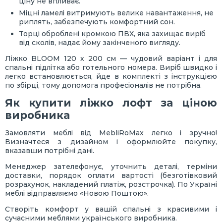
ціну не впливає.
Міцні ламелі витримують велике навантаження, не
риплять, забезпечують комфортний сон.
Торці оброблені кромкою ПВХ, яка захищає виріб
від сколів, надає йому закінченого вигляду.
Ліжко BLOOM 120 х 200 см — чудовий варіант і для
спальні підлітка або готельного номера. Виріб швидко і
легко встановлюється, йде в комплекті з інструкцією
по збірці, тому допомога професіоналів не потрібна.
Як купити ліжко лофт за ціною
виробника
Замовляти меблі від MebliRoMax легко і зручно!
Визначтеся з дизайном і оформлюйте покупку,
вказавши потрібні дані.
Менеджер зателефонує, уточнить деталі, терміни
доставки, порядок оплати вартості (безготівковий
розрахунок, накладений платіж, розстрочка). По Україні
меблі відправляємо «Новою Поштою».
Створіть комфорт у вашій спальні з красивими і
сучасними меблями українського виробника.