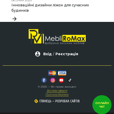
08 січня 2025
22
Інноваційні дизайни ліжок для сучасних
М
будинків
е
Вхід
/
Реєстрація
© 2026 — Всі права захищені
Договір оферти
Політика безпеки
–
–
ГЛЯНЕЦЬ
ГЛЯНЕЦЬ
РОЗРОБКА САЙТІВ
РОЗРОБКА САЙТІВ
ОНЛАЙН
ЧАТ