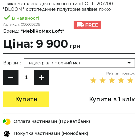
Ліжко металеве для спальні в стилі LOFT 120х200
"BLOOM", ортопедичне полуторне залізне ліжко
В наявності
Артикул:
000083206
Бренд:
"MebliRoMax Loft"
Ціна: 9 900
грн
Варіант:
Індастріал / Чорний мат
Рейтинг товару:
Купити
Купити в 1 клік
Оплата частинами (Приватбанк)
Покупка частинами (Монобанк)