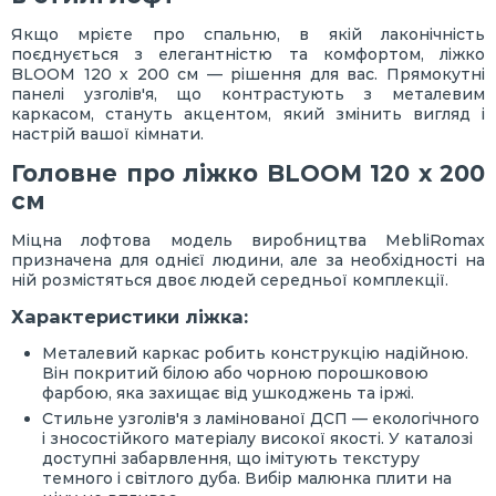
Якщо мрієте про спальню, в якій лаконічність
поєднується з елегантністю та комфортом, ліжко
BLOOM 120 х 200 см — рішення для вас. Прямокутні
панелі узголів'я, що контрастують з металевим
каркасом, стануть акцентом, який змінить вигляд і
настрій вашої кімнати.
Головне про ліжко BLOOM 120 х 200
см
Міцна лофтова модель виробництва MebliRomax
призначена для однієї людини, але за необхідності на
ній розмістяться двоє людей середньої комплекції.
Характеристики ліжка:
Металевий каркас робить конструкцію надійною.
Він покритий білою або чорною порошковою
фарбою, яка захищає від ушкоджень та іржі.
Стильне узголів'я з ламінованої ДСП — екологічного
і зносостійкого матеріалу високої якості. У каталозі
доступні забарвлення, що імітують текстуру
темного і світлого дуба. Вибір малюнка плити на