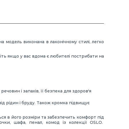
а модель виконана в лаконічному стилі, легко
віть якщо у вас вдома є любителі пострибати на
ечовин і запахів, її безпека для здоров'я
від рідин і бруду. Також кромка підвищує
ься в його розміри та забезпечить комфорт під
чки, шафа, пенал, комод із колекції OSLO.