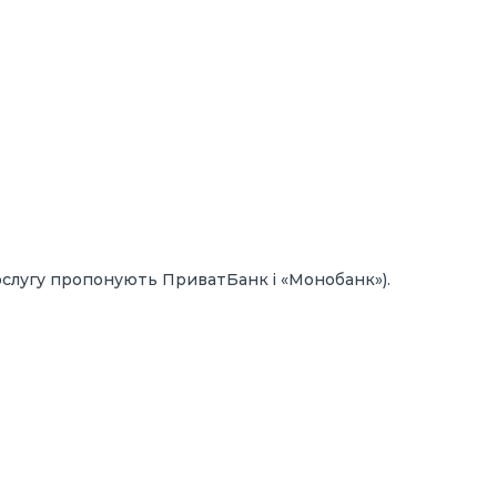
ослугу пропонують ПриватБанк і «Монобанк»).