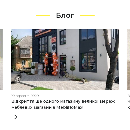
Блог
19 вересня 2020
2
Відкриття ще одного магазину великої мережі
Я
меблевих магазинів MebliRoMax!