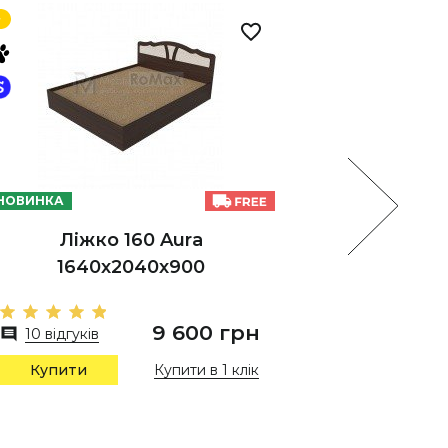
НОВИНКА
НОВИНКА
Ліжко 160 Aura
Ліжко 
1640х2040х900
1
9 600 грн
10 відгуків
12 відг
Купити в 1 клік
Купити
Купи