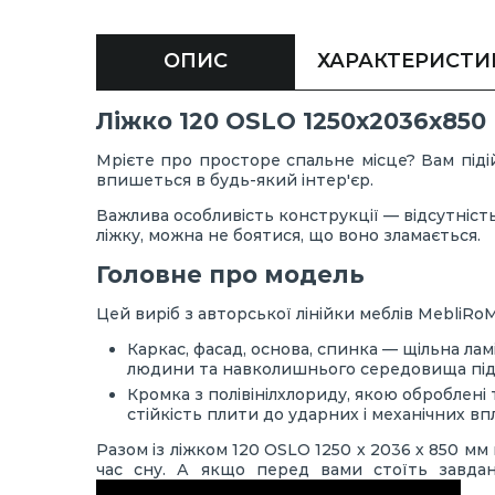
ОПИС
ХАРАКТЕРИСТИ
Ліжко 120 OSLO 1250х2036х850
Мрієте про просторе спальне місце? Вам піді
впишеться в будь-який інтер'єр.
Важлива особливість конструкції — відсутність
ліжку, можна не боятися, що воно зламається.
Головне про модель
Цей виріб з авторської лінійки меблів MebliRoM
Каркас, фасад, основа, спинка — щільна лам
людини та навколишнього середовища під
Кромка з полівінілхлориду, якою оброблені 
стійкість плити до ударних і механічних вп
Разом із ліжком 120 OSLO 1250 х 2036 х 850 м
час сну. А якщо перед вами стоїть завдан