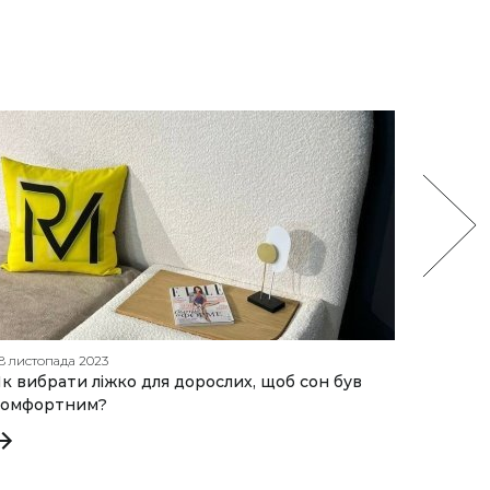
8 листопада 2023
28 серпн
к вибрати ліжко для дорослих, щоб сон був
Круглий
комфортним?