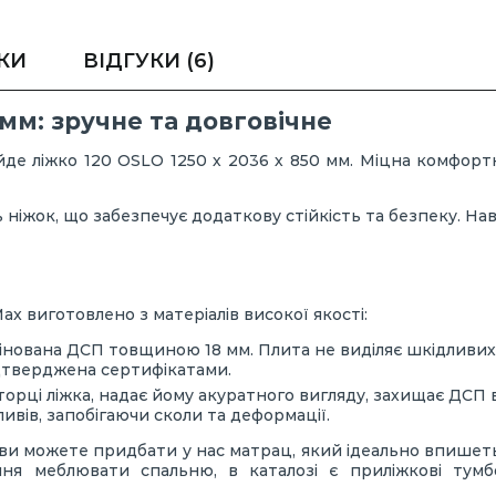
КИ
ВІДГУКИ
(6)
 мм: зручне та довговічне
йде ліжко 120 OSLO 1250 х 2036 х 850 мм. Міцна комфортн
 ніжок, що забезпечує додаткову стійкість та безпеку. На
ax виготовлено з матеріалів високої якості:
інована ДСП товщиною 18 мм. Плита не виділяє шкідливих р
тверджена сертифікатами.
торці ліжка, надає йому акуратного вигляду, захищає ДСП 
ливів, запобігаючи сколи та деформації.
м ви можете придбати у нас матрац, який ідеально впишет
ня меблювати спальню, в каталозі є приліжкові тумбо