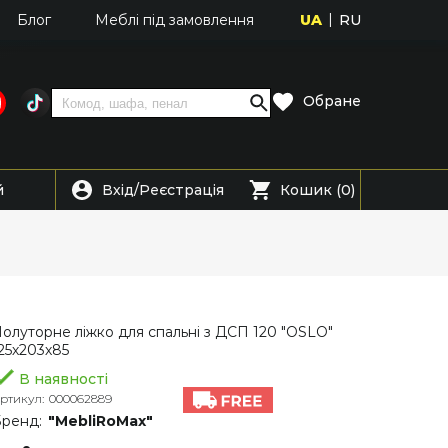
UA
RU
Блог
Меблі під замовлення
Обране
Вхід
Реєстрація
й
/
Кошик (0)
олуторне ліжко для спальні з ДСП 120 "OSLO"
25х203х85
В наявності
ртикул:
000062889
ренд:
"MebliRoMax"