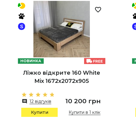
НОВИНКА
Ліжко відкрите 160 White
Mix 1672х2072х905
10 200 грн
12 відгуків
Купити в 1 клік
Купити