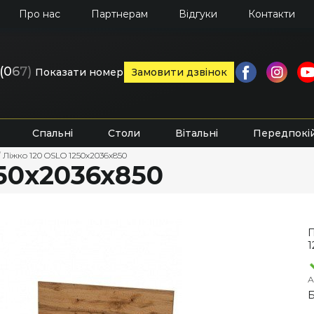
Про нас
Партнерам
Відгуки
Контакти
(0
6
7)
Показати номер
Замовити дзвінок
Спальні
Столи
Вітальні
Передпокі
/
Ліжко 120 OSLO 1250х2036х850
50х2036х850
П
1
А
Б