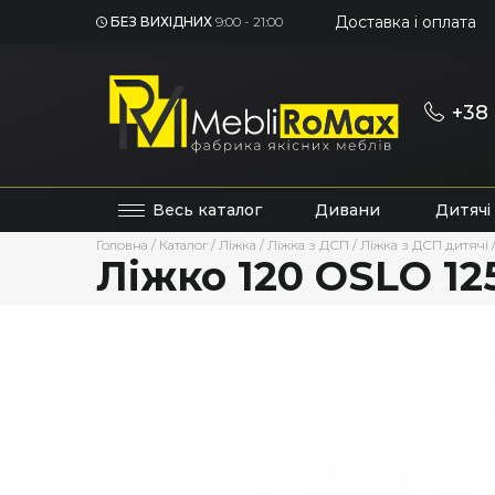
Доставка і оплата
БЕЗ ВИХІДНИХ
9:00 - 21:00
+38 
Весь каталог
Дивани
Дитячі
Головна
/
Каталог
/
Ліжка
/
Ліжка з ДСП
/
Ліжка з ДСП дитячі
Ліжко 120 OSLO 12