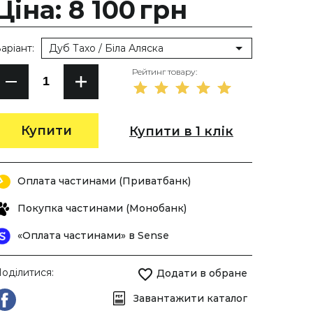
Ціна: 8 100
грн
аріант:
Дуб Тахо / Біла Аляска
Рейтинг товару:
Купити
Купити в 1 клік
Оплата частинами (Приватбанк)
Покупка частинами (Монобанк)
«Оплата частинами» в Sense
оділитися:
Додати в обране
Завантажити каталог