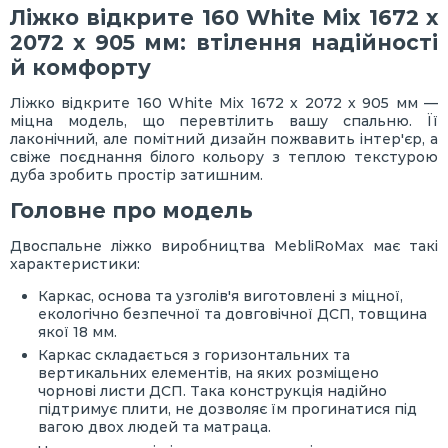
Ліжко відкрите 160 White Mix 1672 х
2072 х 905 мм: втілення надійності
й комфорту
Ліжко відкрите 160 White Mix 1672 х 2072 х 905 мм —
міцна модель, що перевтілить вашу спальню. Її
лаконічний, але помітний дизайн пожвавить інтер'єр, а
свіже поєднання білого кольору з теплою текстурою
дуба зробить простір затишним.
Головне про модель
Двоспальне ліжко виробництва MebliRoMax має такі
характеристики:
Каркас, основа та узголів'я виготовлені з міцної,
екологічно безпечної та довговічної ДСП, товщина
якої 18 мм.
Каркас складається з горизонтальних та
вертикальних елементів, на яких розміщено
чорнові листи ДСП. Така конструкція надійно
підтримує плити, не дозволяє їм прогинатися під
вагою двох людей та матраца.