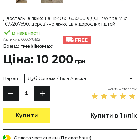
Двоспальне ліжко на ніжках 160х200 з ДСП "White Mix"
167х207х90, дерев'яне ліжко для дорослих і дітей
В наявності
Артикул:
000048182
Бренд:
"MebliRoMax"
Ціна: 10 200
грн
Варіант:
Дуб Сонома / Біла Аляска
Рейтинг товару:
Купити
Купити в 1 клік
Оплата частинами (Приватбанк)