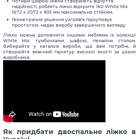
Чотири широкі ніжки створюють відчуття
надійності, роблять ліжко відкрите 160 White Mix
1672 х 2072 х 905 мм максимально стійким.
Геометричне рішення узголів'я підкуповує
простотою, надає виробу завершеного вигляду.
Ліжко можна доповнити іншими меблями із колекції
White Mix: тумбочками, шафою, пеналом, столом.
Вибирайте у каталозі вироби, що вам потрібні, й
створюйте власний гарнітур високої якості за ціною
виробника.
Як придбати двоспальне ліжко в