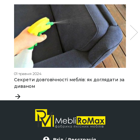
01 травня 2024
11
Секрети довговічності меблів: як доглядати за
Д
диваном
Вхід
/
Реєстрація