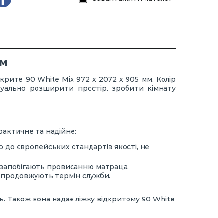
мм
рите 90 White Mix 972 х 2072 х 905 мм. Колір
візуально розширити простір, зробити кімнату
рактичне та надійне:
о до європейських стандартів якості, не
и запобігають провисанню матраца,
а продовжують термін служби.
ь. Також вона надає ліжку відкритому 90 White