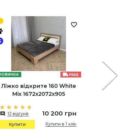
НОВИНКА
НОВИНКА
Ліжко відкрите 160 White
Ліжко 
Mix 1672х2072х905
Mi
10 200 грн
12 відгуків
8 відг
Купити в 1 клік
Купити
Купи