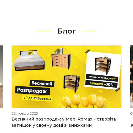
Блог
28 лютого 2025
0
Весняний розпродаж у MebliRoMax – створіть
Н
затишок у своєму домі зі знижками!
1