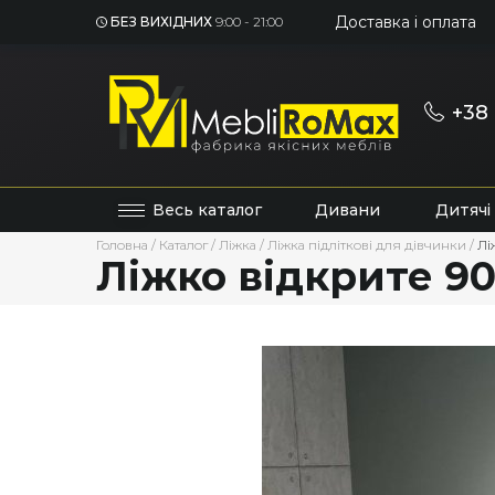
Доставка і оплата
БЕЗ ВИХІДНИХ
9:00 - 21:00
+38 
Весь каталог
Дивани
Дитячі
Головна
/
Каталог
/
Ліжка
/
Ліжка підліткові для дівчинки
/
Лі
Ліжко відкрите 90