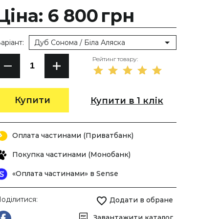
Ціна: 6 800
грн
аріант:
Дуб Сонома / Біла Аляска
Рейтинг товару:
Купити
Купити в 1 клік
Оплата частинами (Приватбанк)
Покупка частинами (Монобанк)
«Оплата частинами» в Sense
оділитися:
Додати в обране
Завантажити каталог