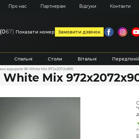
Про нас
Партнерам
Відгуки
Контакти
(0
6
7)
Показати номер
Замовити дзвінок
Спальні
Столи
Вітальні
Передпокі
жко відкрите 90 White Mix 972х2072х905
 White Mix 972х2072х9
О
"
д
А
Б