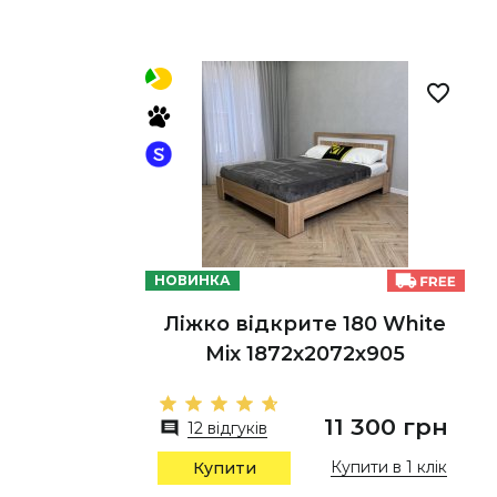
НОВИНКА
Ліжко відкрите 180 White
Mix 1872х2072х905
11 300 грн
12 відгуків
Купити в 1 клік
Купити