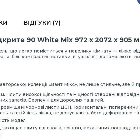
КИ
ВІДГУКИ
(7)
крите 90 White Mix 972 х 2072 х 905 
ь, що легко поміститься у невелику кімнату — ліжко відк
ю, а білі контрастні вставки в узголів'ї допомагають 
вторської колекції «Вайт Мікс», не лише стильне, але й п
м. Плити високої щільності та міцності створені відповідн
х запахів. Безпечні для дорослих та дітей.
ій розміщені чорнові листи ДСП. Горизонтальні поперечин
сть та стійкість ліжка, не допускають його деформацію т
ість моделі.
 захищає плиту від сколів, тріщин, механічних пошкоджен
.