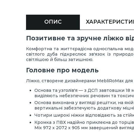
ОПИС
ХАРАКТЕРИСТИ
Позитивне та зручне ліжко від
Комфортна та життєрадісна односпальна модел
світлого дуба підкреслює зв'язок із природо
світлішою й більш затишною.
Головне про модель
Ліжко, створене дизайнерами MebliRoMax для а
Основа та узголів'я — з ДСП завтовшки 18 м
виділяють небезпечних речовин та токсични
Основа виконана у вигляді решітки, на як
вертикальні забезпечують додаткову міцні
Чотири широкі ніжки відповідають за стійк
Кромка з ПВХ надійно приклеєна до торців,
Mix 972 х 2072 х 905 мм завершений вигляд