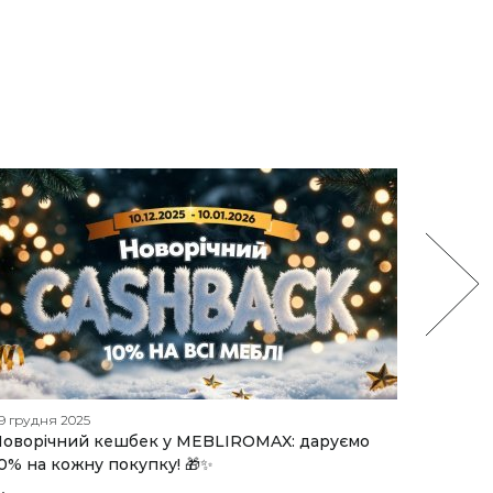
9 грудня 2025
26 лютого
оворічний кешбек у MEBLIROMAX: даруємо
Топ-5 с
0% на кожну покупку! 🎁✨