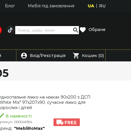
UA
RU
Блог
Меблі під замовлення
Обране
Вхід
Реєстрація
й
/
Кошик (0)
05
дноспальне ліжко на ніжках 90х200 з ДСП
White Mix" 97х207х90, сучасне ліжко для
орослих і дітей
В наявності
ртикул:
000048184
ренд:
"MebliRoMax"