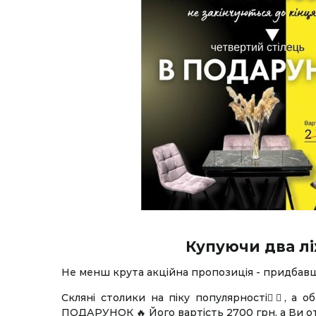
Купуючи два лі
Не менш крута акційна пропозиція - придбав
Скляні столики на піку популярності👌🏻, а
ПОДАРУНОК 🔥 Його вартість 2700 грн, а Ви 