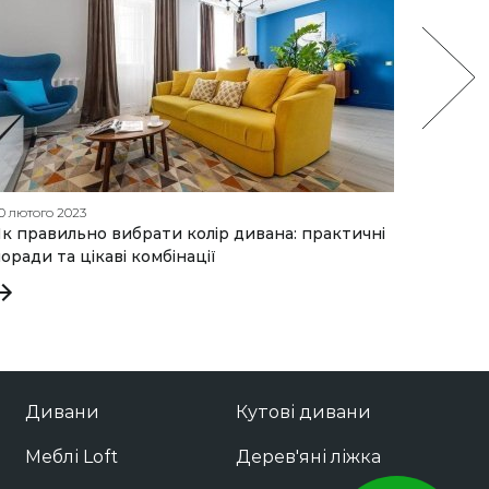
0 лютого 2023
06 серпн
к правильно вибрати колір дивана: практичні
СЕЗОН
оради та цікаві комбінації
ТРИВАЄ
Дивани
Кутові дивани
Меблі Loft
Дерев'яні ліжка