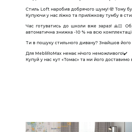
Стиль Loft наробив добрячого шуму! 🫣 Тому бу
Купуючи у нас ліжко та приліжкову тумбу в сти
Час готуватись до школи вже зараз! 🙏🏻 Об
автоматична знижка -10 % на всю комплектацію
Ти в пошуку стильного дивану? Знайшов його 
Для MebliRoMax немає нічого неможливого!✔️
Купуй у нас кут «Томас» та ми його доставимо