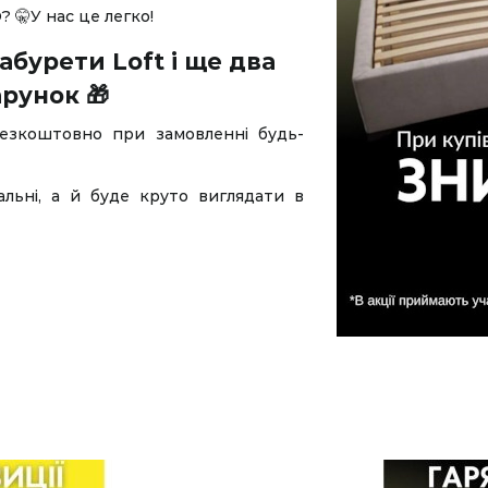
🤫У нас це легко!
абурети Loft і ще два
рунок 🎁
езкоштовно при замовленні будь-
альні, а й буде круто виглядати в