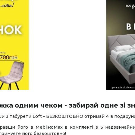
жка одним чеком - забирай одне зі з
ши 3 табурети Loft - БЕЗКОШТОВНО отримай 4 в подаруно
 обравши його в MebliRoMax в комплекті з 3 надзвичайн
отримуєте його безкоштовно!