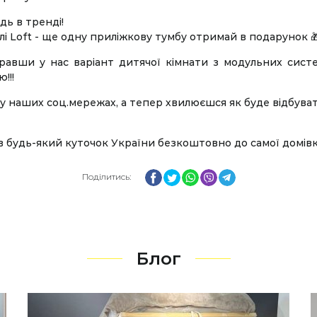
дь в тренді!
лі Loft - ще одну приліжкову тумбу отримай в подарунок 
равши у нас варіант дитячої кімнати з модульних сист
!!!
у наших соц.мережах, а тепер хвилюєшся як буде відбува
 в будь-який куточок України безкоштовно до самої домівк
Facebook
Twitter
WhatsApp
Viber
Telegram
Поділитись:
Блог