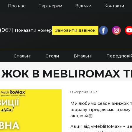
Про нас
Партнерам
Відгуки
Контакти
(0
6
7)
Показати номер
Замовити дзвінок
Спальні
Столи
Вітальні
Передпокі
ИЖОК В MEBLIROMAX Т
06 серпня 2023
Ми любимо сезон знижок та
щоразу приділяємо цьому 
акцію 🙏🏻
Акції від «MebliRoMax» - 