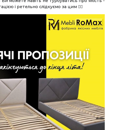
 Ви можете навіть не турбуватись про якість -
ією і ретельно слідкуємо за цим 👌🏻