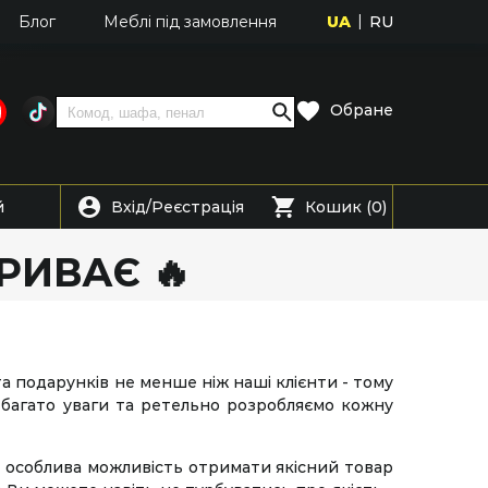
UA
RU
Блог
Меблі під замовлення
Обране
Вхід
Реєстрація
й
/
Кошик (0)
РИВАЄ 🔥
 подарунків не менше ніж наші клієнти - тому
багато уваги та ретельно розробляємо кожну
це особлива можливість отримати якісний товар