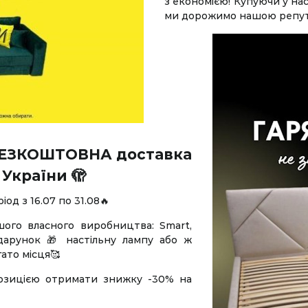
з економією! Купуючи у нас
ми дорожимо нашою репутац
є БЕЗКОШТОВНА доставка
 України 🫣
од з 16.07 по 31.08🔥
ого власного виробництва: Smart,
дарунок 🎁 настільну лампу або ж
гато місця🥰
озицією отримати знижку -30% на