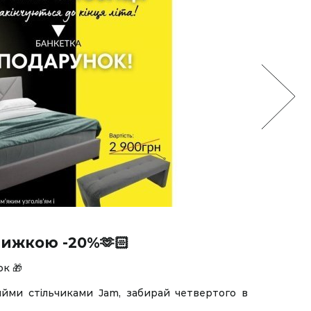
нижкою -20%🫶🏻
к 🎁
ийми стільчиками Jam, забирай четвертого в