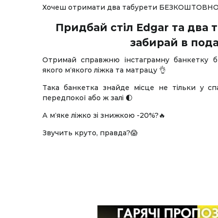
Хочеш отримати два табурети БЕЗКОШТОВНО? 
Придбай стіл Edgar та два т
забирай в пода
Отримай справжню інстаграмну банкетку б
якого мʼякого ліжка та матрацу 👌
Така банкетка знайде місце не тільки у сп
передпокої або ж залі 🌓
А мʼяке ліжко зі знижкою -20%?🔥
Звучить круто, правда?😱