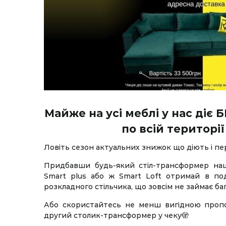
Майже на усі меблі у нас ді
по всій території
Ловіть сезон актуальних знижок що діють і пері
Придбавши будь-який стіл-трансформер наш
Smart plus або ж Smart Loft отримай в по
розкладного стільчика, що зовсім не займає ба
Або скористайтесь не менш вигідною проп
другий столик-трансформер у чеку🫣