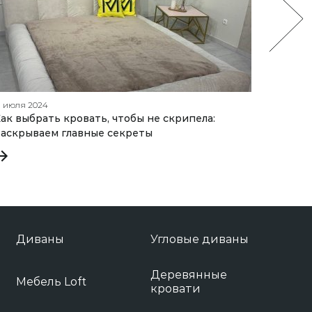
1 июля 2024
06 октяб
ак выбрать кровать, чтобы не скрипела:
Как вы
аскрываем главные секреты
секрет
Диваны
Угловые диваны
Деревянные
Мебель Loft
кровати