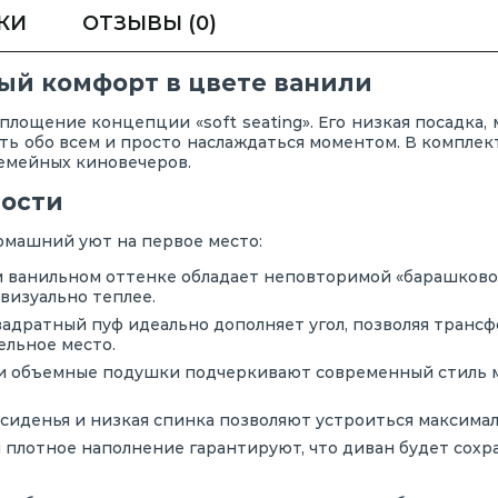
КИ
ОТЗЫВЫ
(0)
ный комфорт в цвете ванили
площение концепции «soft seating». Его низкая посадка,
быть обо всем и просто наслаждаться моментом. В компле
семейных киновечеров.
ности
домашний уют на первое место:
 ванильном оттенке обладает неповторимой «барашковой
визуально теплее.
адратный пуф идеально дополняет угол, позволяя транс
ельное место.
и объемные подушки подчеркивают современный стиль м
иденья и низкая спинка позволяют устроиться максимал
 плотное наполнение гарантируют, что диван будет сохр