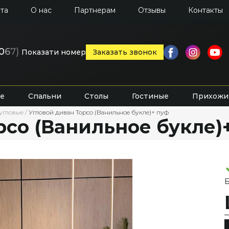
та
О нас
Партнерам
Отзывы
Контакты
0
6
7)
Показати номер
Заказать звонок
е
Спальни
Столы
Гостиные
Прихожи
 угловые
/
Угловой диван Торсо (Ванильное букле)+ пуф
рсо (Ванильное букле)
Б