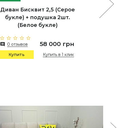
Диван Бисквит 2,5 (Серое
Углов
букле) + подушка 2шт.
(Ды
(Белое букле)
0 отз
58 000 грн
0 отзывов
Купить в 1 клик
Купить
Купи