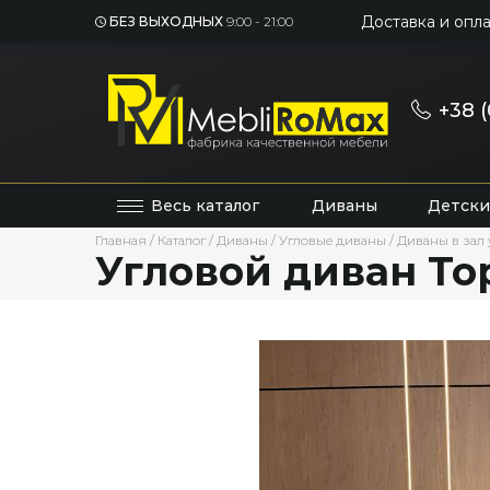
Доставка и опла
БЕЗ ВЫХОДНЫХ
9:00 - 21:00
+38 (
Весь каталог
Диваны
Детски
Главная
/
Каталог
/
Диваны
/
Угловые диваны
/
Диваны в зал
Угловой диван То