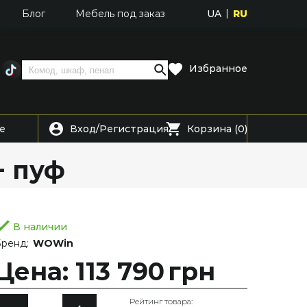
UA
RU
Блог
Мебель под заказ
Избранное
Вход
Регистрация
е
/
Корзина (0)
+ пуф
В наличии
ренд:
WOWin
Цена: 113 790
грн
Рейтинг товара: