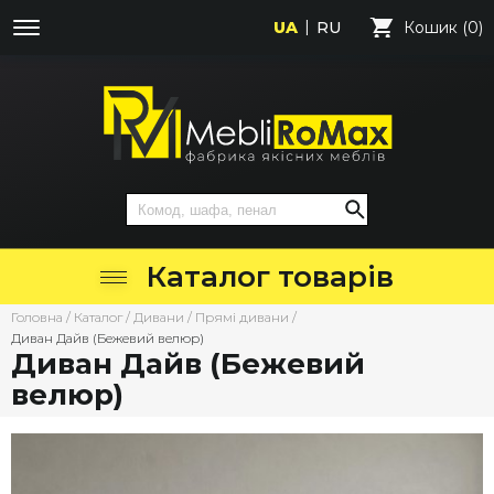
UA
RU
Кошик (0)
Каталог товарів
Головна
/
Каталог
/
Дивани
/
Прямі дивани
/
Диван Дайв (Бежевий велюр)
Диван Дайв (Бежевий
велюр)