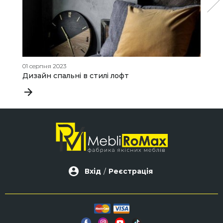
01 серпня 2023
11
Дизайн спальні в стилі лофт
Д
Вхід
/
Реєстрація