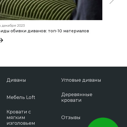
4 декабря 2023
11 января
иды обивки диванов: топ-10 материалов
Какими
критер
Диваны
Угловые диваны
Деревянные
Мебель Loft
кровати
Кровати с
мягким
Отзывы
изголовьем