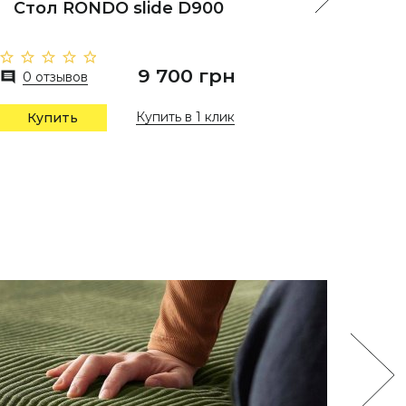
Стол RONDO slide D900
130
9 700 грн
0 отзывов
0 отз
Купить в 1 клик
Купить
Купи