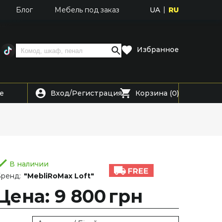
UA
RU
Блог
Мебель под заказ
Избранное
Вход
Регистрация
е
/
Корзина (0)
В наличии
ренд:
"MebliRoMax Loft"
Цена: 9 800
грн