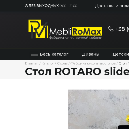
Доставка и опла
БЕЗ ВЫХОДНЫХ
9:00 - 21:00
+38 (
Весь каталог
Диваны
Детски
Главная
/
Каталог
/
Столы
/
Фабрика кухонных столов
/
Стол 
Стол ROTARO slid