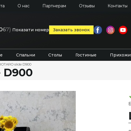
та
О нас
Партнерам
Отзывы
Контакты
0
6
7)
Показати номер
Заказать звонок
е
Спальни
Столы
Гостиные
Прихожи
ROTARO slide D900
e D900
Б