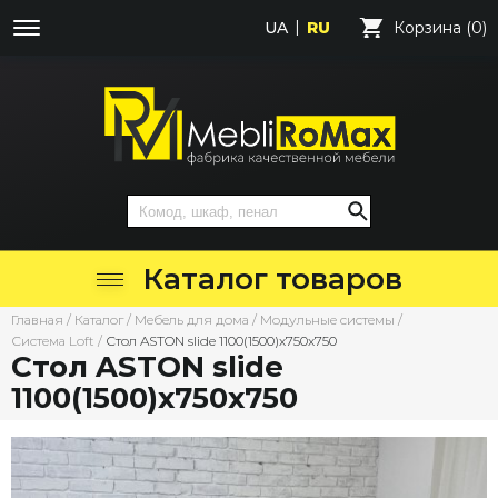
UA
RU
Корзина (0)
Каталог товаров
Главная
/
Каталог
/
Мебель для дома
/
Модульные системы
/
Система Loft
/
Стол ASTON slide 1100(1500)х750х750
Стол ASTON slide
1100(1500)х750х750