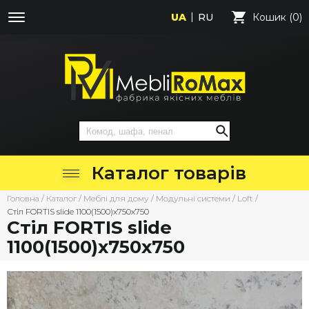
UA
RU
Кошик (0)
Каталог товарів
Головна
/
Каталог
/
Меблі для дому
/
Модульні системи
/
Loft
/
Стіл FORTIS slide 1100(1500)х750х750
Стіл FORTIS slide
1100(1500)х750х750