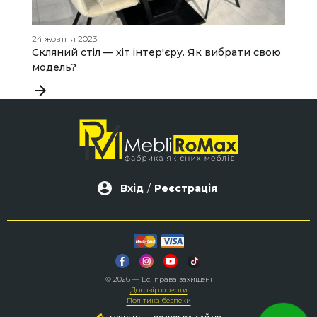
24 жовтня 2023
10
Скляний стіл — хіт інтер'єру. Як вибрати свою
Я
модель?
Вхід
/
Реєстрація
© 2026 — Всі права захищені
Договір оферти
Політика безпеки