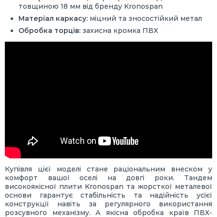
товщиною 18 мм від бренду Kronospan
Матеріал каркасу:
міцний та зносостійкий метал
Обробка торців:
захисна кромка ПВХ
Купівля цієї моделі стане раціональним внеском у
комфорт вашої оселі на довгі роки. Тандем
високоякісної плити Kronospan та жорсткої металевої
основи гарантує стабільність та надійність усієї
конструкції навіть за регулярного використання
розсувного механізму. А якісна обробка країв ПВХ-