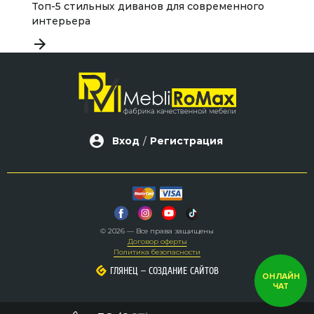
Топ-5 стильных диванов для современного
К
интерьера
р
Вход
/
Регистрация
© 2026 — Все права защищены
Договор оферты
Политика безопасности
–
–
ГЛЯНЕЦ
ГЛЯНЕЦ
СОЗДАНИЕ САЙТОВ
СОЗДАНИЕ САЙТОВ
ОНЛАЙН
ЧАТ