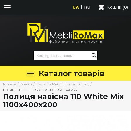
UA
RU
Кошик (0)
Каталог товарів
Головна
/
Каталог
/
Кімнати
/
Меблі для пансіонату
/
Полиця навісна 110 White Mix 1100х400х200
Полиця навісна 110 White Mix
1100х400х200