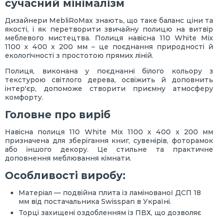
сучасний мінімалізм
Дизайнери MebliRoMax знають, що таке баланс ціни та
якості, і як перетворити звичайну полицю на витвір
меблевого мистецтва. Полиця навісна 110 White Mix
1100 х 400 х 200 мм – це поєднання природності й
екологічності з простотою прямих ліній.
Полиця, виконана у поєднанні білого кольору з
текстурою світлого дерева, освіжить й доповнить
інтер'єр, допоможе створити приємну атмосферу
комфорту.
Головне про виріб
Навісна полиця 110 White Mix 1100 х 400 х 200 мм
призначена для зберігання книг, сувенірів, фоторамок
або іншого декору. Це стильне та практичне
доповнення меблювання кімнати.
Особливості виробу:
Матеріал — подвійна плита із ламінованої ДСП 18
мм від постачальника Swisspan в Україні.
Торці захищені оздобленням із ПВХ, що дозволяє