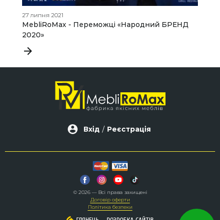
27 липня 2021
04
MebliRoMax - Переможці «Народний БРЕНД
Я
2020»
п
д
Вхід
/
Реєстрація
© 2026 — Всі права захищені
Договір оферти
Політика безпеки