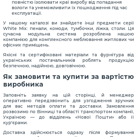
повністю ізолювати краї виробу від попадання
вологи та унеможливити їх пошкодження під час
експлуатації.
У нашому каталозі ви знайдете інші предмети серії
White Mix: пенали, комоди, тумбочки, ліжка, столи. Ця
сучасна модульна система розроблена нашою
компанією для комплексного меблювання житлових чи
офісних приміщень.
Якісні та сертифіковані матеріали та фурнітура від
українських постачальників роблять продукцію
безпечною, надійною, довговічною.
Як замовити та купити за вартістю
виробника
Заповніть заявку на цій сторінці, й менеджер
оперативно передзвонить для узгодження зручних
для вас методів оплати та доставки. Замовлення
розвозимо по Вінниці та області транспортом компанії,
Україною — до відділень «Нової Пошти» або її
кур'єрами.
Доставка здійснюється одразу після формування