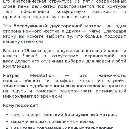
Его анатомическая структура из пяти современных
слоёв пены деликатно подстраивается под контуры
тела, обеспечивая комфортную жёсткость и
правильную поддержку позвоночника.
Это
беспружинный двусторонний матрас
, где одна
сторона немного жёстче, а другая — мягче. Благодаря
этому вы можете выбрать ту, что больше подходит
вашему стилю сна.
Высота в
25 см
создаёт ощущение настоящей кровати
класса "люкс", а
отсутствие ограничений по
весу
делает его отличным выбором для людей любой
комплекции.
Матрас
Meditation
— это надёжность,
износостойкость и комфорт. Чехол из
стрейч-
трикотажа с добавлением льняного волокна
приятен
на ощупь и помогает поддерживать оптимальный
микроклимат во время сна.
Кому подойдёт:
тем, кто ищет
жёсткий беспружинный матрас;
парам и людям с повышенным весом;
ценителям
современных пенных технологий;