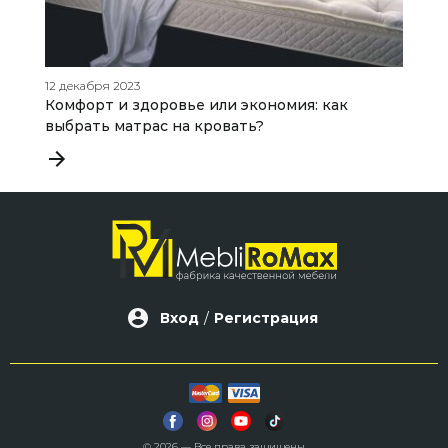
12 декабря 2023
14
Комфорт и здоровье или экономия: как
П
выбрать матрас на кровать?
к
Вход
/
Регистрация
© 2026 — Все права защищены