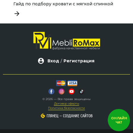
Гайд по подбору кровати с мягкой спинкой
Л
Вход
/
Регистрация
© 2026 — Все права защищены
Договор оферты
Политика безопасности
–
–
ГЛЯНЕЦ
ГЛЯНЕЦ
СОЗДАНИЕ САЙТОВ
СОЗДАНИЕ САЙТОВ
ОНЛАЙН
ЧАТ