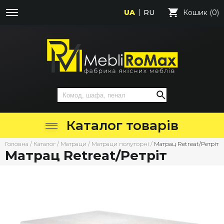
UA
RU
Кошик (0)
Каталог товарів
Головна
/
Каталог
/
Матраци
/
Матраци полуторні
/
Матрац Retreat/Ретріт
Матрац Retreat/Ретріт