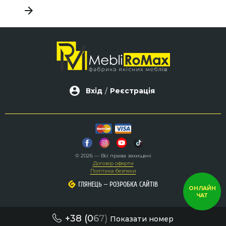
Вхід
/
Реєстрація
© 2026 — Всі права захищені
Договір оферти
Політика безпеки
–
–
ГЛЯНЕЦЬ
ГЛЯНЕЦЬ
РОЗРОБКА САЙТІВ
РОЗРОБКА САЙТІВ
ОНЛАЙН
ЧАТ
+38 (0
6
7)
Показати номер