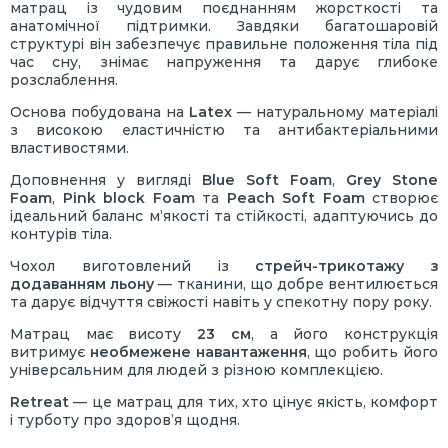
матрац із чудовим поєднанням жорсткості та
анатомічної підтримки. Завдяки багатошаровій
структурі він забезпечує правильне положення тіла під
час сну, знімає напруження та дарує глибоке
розслаблення.
Основа побудована на
Latex
— натуральному матеріалі
з високою еластичністю та антибактеріальними
властивостями.
Доповнення у вигляді
Blue Soft Foam
,
Grey Stone
Foam
,
Pink block Foam
та
Peach Soft Foam
створює
ідеальний баланс м’якості та стійкості, адаптуючись до
контурів тіла.
Чохол виготовлений із
стрейч-трикотажу з
додаванням льону
— тканини, що добре вентилюється
та дарує відчуття свіжості навіть у спекотну пору року.
Матрац має висоту
23 см
, а його конструкція
витримує
необмежене навантаження
, що робить його
універсальним для людей з різною комплекцією.
Retreat
— це матрац для тих, хто цінує якість, комфорт
і турботу про здоров’я щодня.