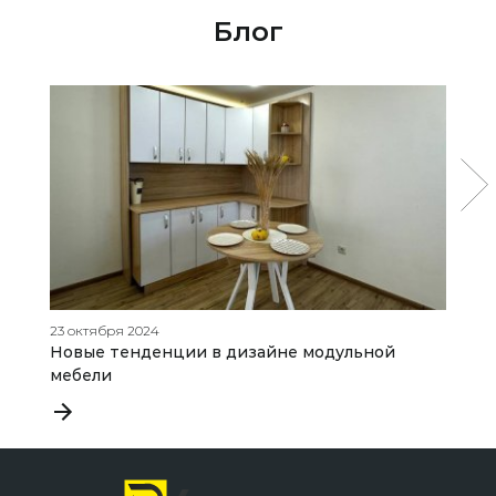
Блог
23 октября 2024
04
Новые тенденции в дизайне модульной
К
мебели
ч
д