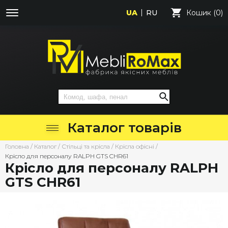
UA
RU
Кошик (0)
Каталог товарів
Головна
/
Каталог
/
Стільці та крісла
/
Крісла офісні
/
Крісло для персоналу RALPH GTS CHR61
Крісло для персоналу RALPH
GTS CHR61