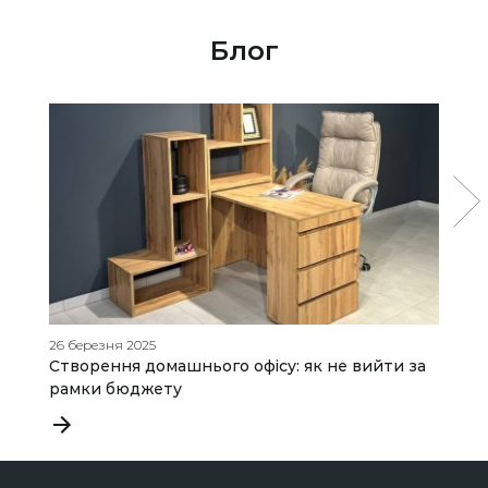
Блог
26 березня 2025
06
Створення домашнього офісу: як не вийти за
С
рамки бюджету
Т