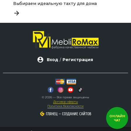
Выбираем идеальную тахту для дома
К
Вход
/
Регистрация
© 2026 — Все права защищены
Договор оферты
Политика безопасности
–
–
ГЛЯНЕЦ
ГЛЯНЕЦ
СОЗДАНИЕ САЙТОВ
СОЗДАНИЕ САЙТОВ
ОНЛАЙН
ЧАТ