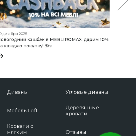
9 декабря 2025
24 октяб
овогодний кэшбэк в MEBLIROMAX: дарим 10%
Стекля
а каждую покупку! 🎁✨
выбрат
Диваны
Угловые диваны
Деревянные
Мебель Loft
кровати
Кровати с
мягким
Отзывы