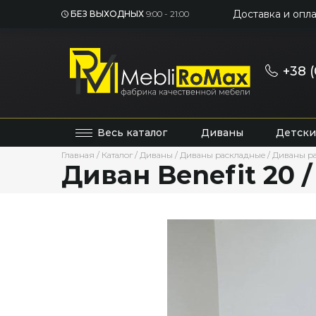
Доставка и опла
БЕЗ ВЫХОДНЫХ
9:00 - 21:00
+38 (
Весь каталог
Диваны
Детски
Главная
/
Каталог
/
Диваны
/
Диваны раскладные
/
Диваны р
Диван Benefit 20 