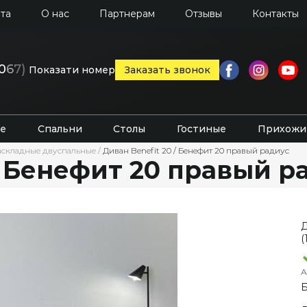
та
О нас
Партнерам
Отзывы
Контакты
0
6
7)
Показати номер
Заказать звонок
е
Спальни
Столы
Гостиные
Прихожи
аскладные двуспальные
/
Диван Benefit 20 / Бенефит 20 правый радиус
/ Бенефит 20 правый р
Д
(
А
Б