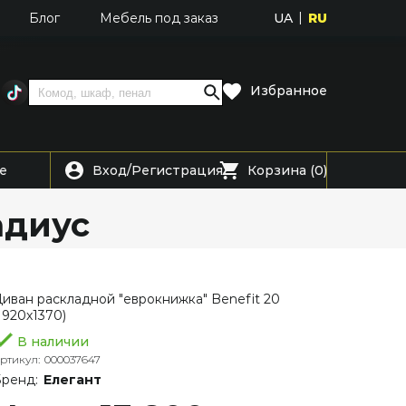
UA
RU
Блог
Мебель под заказ
Избранное
Вход
Регистрация
е
/
Корзина (0)
адиус
иван раскладной "еврокнижка" Benefit 20
1920х1370)
В наличии
ртикул:
000037647
ренд:
Елегант