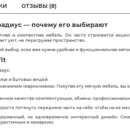
КИ
ОТЗЫВЫ
(8)
радиус — почему его выбирают
тная и компактная мебель. Он часто становится акце
ает уют, не перегружая пространство.
й выбор, если вам нужна удобная и функциональная мягка
it
иус:
ья и бытовых вещей.
анизмом «еврокнижка». Покупая эту мягкую мебель, вы 
нном качестве комплектующих, обивки, профессиональн
просто потянуть переднюю часть на себя, чтобы на ее мес
сдержанный, но одновременно интересный дизайн. Соч
практичным и немарким.