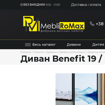
Доставка і оплата
БЕЗ ВИХІДНИХ
9:00 - 21:00
+38 
Весь каталог
Дивани
Дитячі
Головна
/
Каталог
/
Дивани
/
Дивани розкладні
/
Дивани розк
Диван Benefit 19 /