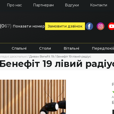
Про нас
Партнерам
Відгуки
Контакти
(0
6
7)
Показати номер
Замовити дзвінок
Спальні
Столи
Вітальні
Передпокі
ладні двоспальні
/
Диван Benefit 19 / Бенефіт 19 лівий радіус
 Бенефіт 19 лівий радіу
Р
А
Б