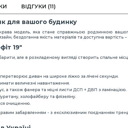
КИ
ВІДГУКИ
(11)
ик для вашого будинку
яскрава модель, яка стане справжньою родзинкою вашого 
зайн, бездоганна якість матеріалів та доступна вартість 
іт 19"
абарити, але в розкладеному вигляді створить спальне місц
перетворює диван на широке ліжко за лічені секунди.
имати величезні навантаження.
с, а також фанера та міцні листи ДСП + ДВП з ламінацією.
уретану, холофайберу та флізеліну.
ться очищенню.
яскравим забарвленням - з ексклюзивним поєднанням трен
в Україні