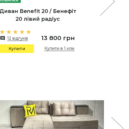
НОВИНКА
НОВИНКА
Диван Benefit 20 / Бенефіт
Диван B
20 лівий радіус
13 800 грн
12 відгуків
6 відгу
Купити в 1 клік
Купити
Купи