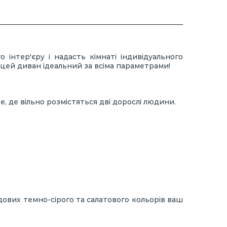
інтер'єру і надасть кімнаті індивідуального
– цей диван ідеальний за всіма параметрами!
е, де вільно розмістяться дві дорослі людини.
дових темно-сірого та салатового кольорів ваш