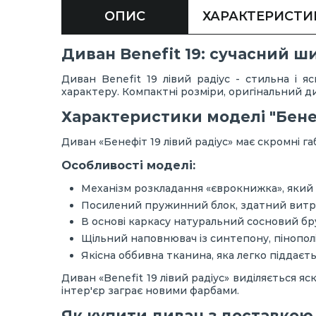
ОПИС
ХАРАКТЕРИСТИ
Диван Benefit 19: сучасний ш
Диван Benefit 19 лівий радіус - стильна і 
характеру. Компактні розміри, оригінальний ди
Характеристики моделі "Бенеф
Диван «Бенефіт 19 лівий радіус» має скромні г
Особливості моделі:
Механізм розкладання «єврокнижка», який 
Посилений пружинний блок, здатний витр
В основі каркасу натуральний сосновий бру
Щільний наповнювач із синтепону, пінополі
Якісна оббивна тканина, яка легко піддає
Диван «Benefit 19 лівий радіус» виділяється 
інтер'єр заграє новими фарбами.
Як купити диван з доставкою 