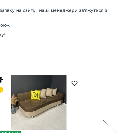
аявку на сайті, і наші менеджери зв'яжуться з
тою».
у!