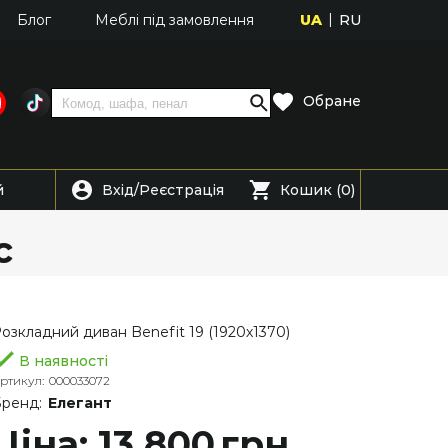
UA
RU
Блог
Меблі під замовлення
Обране
Вхід
Реєстрація
й
/
Кошик (0)
с
озкладний диван Benefit 19 (1920х1370)
В наявності
ртикул:
000033072
ренд:
Елегант
Ціна: 13 800
грн