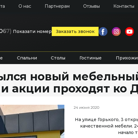
та
О нас
Партнерам
Отзывы
Контакты
0
6
7)
Показати номер
Заказать звонок
е
Спальни
Столы
Гостиные
Прихожи
ылся новый мебельный
и акции проходят ко 
24 июня 2020
На улице Горького, 3 отк
качественной мебели. 2
начало т