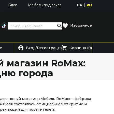
UA
RU
Блог
Мебель под заказ
Избранное
Вход
Регистрация
е
/
Корзина (0)
 магазин RoMax:
Дню города
рылся новый магазин «Мебель RoMax» – фабрика
4 июля состоялось официальное открытие и
рех акций для посетителей..