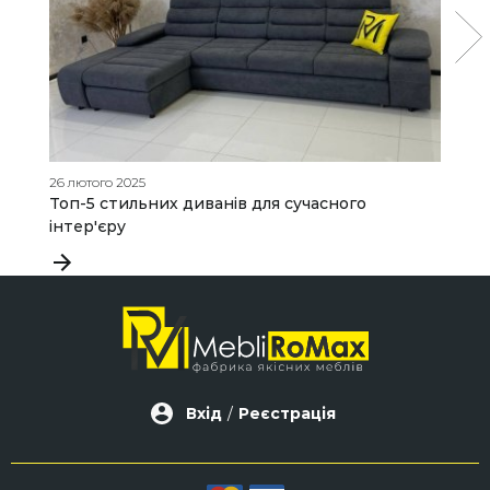
26 лютого 2025
01
Топ-5 стильних диванів для сучасного
Д
інтер'єру
Вхід
/
Реєстрація