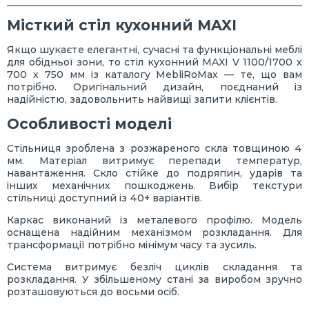
Місткий стіл кухонний MAXI
Якщо шукаєте елегантні, сучасні та функціональні меблі
для обідньої зони, то стіл кухонний MAXI V 1100/1700 х
700 х 750 мм із каталогу MebliRoMax — те, що вам
потрібно. Оригінальний дизайн, поєднаний із
надійністю, задовольнить найвищі запити клієнтів.
Особливості моделі
Стільниця зроблена з розжареного скла товщиною 4
мм. Матеріал витримує перепади температур,
навантаження. Скло стійке до подряпин, ударів та
інших механічних пошкоджень. Вибір текстури
стільниці доступний із 40+ варіантів.
Каркас виконаний із металевого профілю. Модель
оснащена надійним механізмом розкладання. Для
трансформації потрібно мінімум часу та зусиль.
Система витримує безліч циклів складання та
розкладання. У збільшеному стані за виробом зручно
розташовуються до восьми осіб.