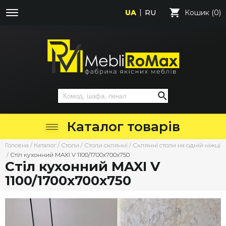
UA
RU
Кошик (0)
Каталог товарів
Головна
/
Каталог
/
Столи
/
Столи склянні
/
Склянні столи на одній ніжці
/
Стіл кухонний MAXI V 1100/1700х700х750
Стіл кухонний MAXI V
1100/1700х700х750