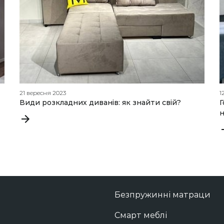
21 вересня 2023
1
Види розкладних диванів: як знайти свій?
Г
н
Безпружинні матраци
Смарт меблі