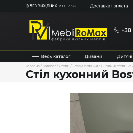
Доставка і оплата
БЕЗ ВИХІДНИХ
9:00 - 21:00
+38 
Весь каталог
Дивани
Дитячі
Головна
/
Каталог
/
Столи
/
Столи склянні
/
Склянні столи на 
Стіл кухонний Bos