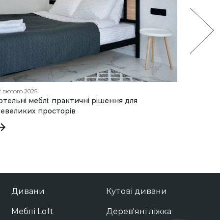
2 лютого 2025
24 квітня
отельні меблі: практичні рішення для
Найкра
евеликих просторів
Дивани
Кутові дивани
Меблі Loft
Дерев'яні ліжка