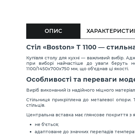
ОПИС
ХАРАКТЕРИСТИ
Стіл «Boston» Т 1100 — стильна
Купівля столу для кухні — важливий вибір. А
при виборі найчастіше до уваги беруть н
1100/1450х700х750 мм, що об'єднав ці якості.
Особливості та переваги мод
Виріб виконаний із надійного міцного матеріал
Стільниця прикріплена до металевої опори. Т
стільців.
Центральна вставка має глянсове покриття з я
не б'ється;
адаптоване до значних перепадів темпера