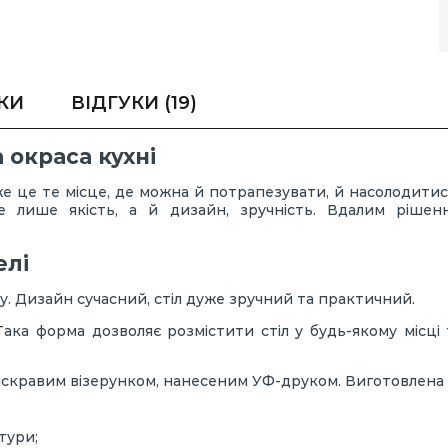
КИ
ВІДГУКИ
(19)
 окраса кухні
дже це те місце, де можна й потрапезувати, й насолодити
е лише якість, а й дизайн, зручність. Вдалим рішен
елі
у. Дизайн сучасний, стіл дуже зручний та практичний.
ака форма дозволяє розмістити стіл у будь-якому місці
скравим візерунком, нанесеним УФ-друком. Виготовлена із
тури;