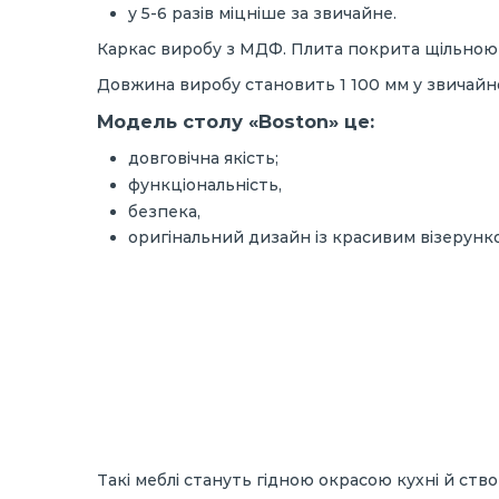
у 5-6 разів міцніше за звичайне.
Каркас виробу з МДФ. Плита покрита щільною н
Довжина виробу становить 1 100 мм у звичайно
Модель столу «Boston» це:
довговічна якість;
функціональність,
безпека,
оригінальний дизайн із красивим візерунко
Такі меблі стануть гідною окрасою кухні й ств