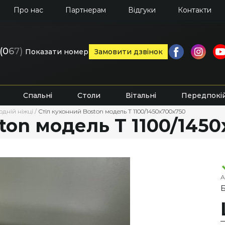
Про нас
Партнерам
Відгуки
Контакти
(0
6
7)
Показати номер
Замовити дзвінок
Спальні
Столи
Вітальні
Передпокі
одній ніжці
/
Стіл кухонний Boston модель Т 1100/1450х700х750
ton модель Т 1100/145
А
Б