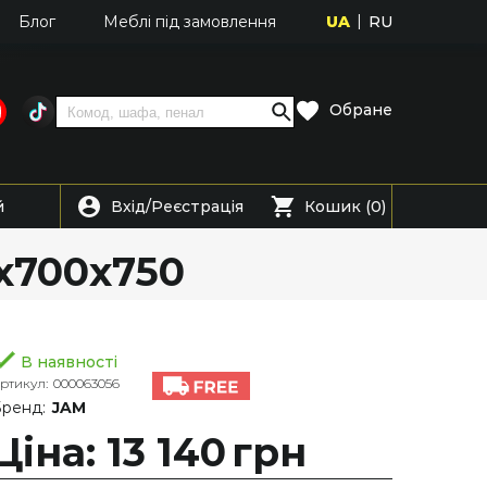
UA
RU
Блог
Меблі під замовлення
Обране
Вхід
Реєстрація
й
/
Кошик (0)
0х700х750
В наявності
ртикул:
000063056
ренд:
JAM
Ціна: 13 140
грн