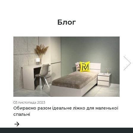
Блог
03 листопада 2023
19
Обираємо разом ідеальне ліжко для маленької
Я
спальні
д