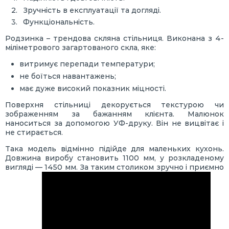
Зручність в експлуатації та догляді.
Функціональність.
Родзинка – трендова скляна стільниця. Виконана з 4-
міліметрового загартованого скла, яке:
витримує перепади температури;
не боїться навантажень;
має дуже високий показник міцності.
Поверхня стільниці декорується текстурою чи
зображенням за бажанням клієнта. Малюнок
наноситься за допомогою УФ-друку. Він не вицвітає і
не стирається.
Така модель відмінно підійде для маленьких кухонь.
Довжина виробу становить 1100 мм, у розкладеному
вигляді — 1450 мм. За таким столиком зручно і приємно