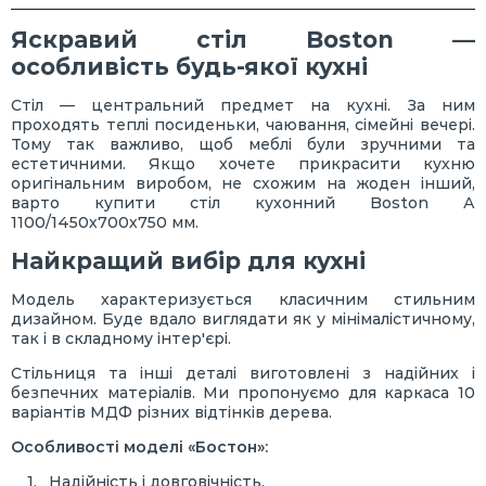
Яскравий стіл Boston —
особливість будь-якої кухні
Стіл — центральний предмет на кухні. За ним
проходять теплі посиденьки, чаювання, сімейні вечері.
Тому так важливо, щоб меблі були зручними та
естетичними. Якщо хочете прикрасити кухню
оригінальним виробом, не схожим на жоден інший,
варто купити стіл кухонний Boston А
1100/1450х700х750 мм.
Найкращий вибір для кухні
Модель характеризується класичним стильним
дизайном. Буде вдало виглядати як у мінімалістичному,
так і в складному інтер'єрі.
Стільниця та інші деталі виготовлені з надійних і
безпечних матеріалів. Ми пропонуємо для каркаса 10
варіантів МДФ різних відтінків дерева.
Особливості моделі «Бостон»:
Надійність і довговічність.