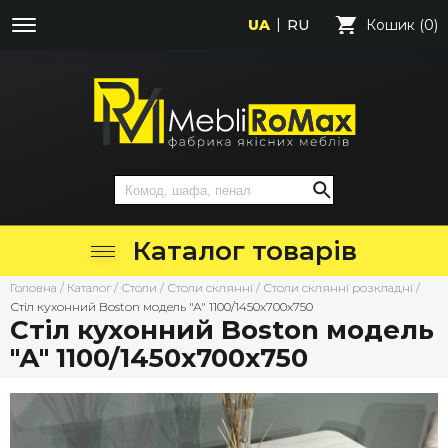
UA
RU
Кошик (0)
Каталог товарів
Головна
/
Каталог
/
Столи
/
Столи склянні
/
Столи склянні розкладні
/
Стіл кухонний Boston модель "А" 1100/1450х700х750
Стіл кухонний Boston модель
"А" 1100/1450х700х750