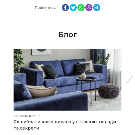
Facebook
Twitter
WhatsApp
Viber
Telegram
Поділитись:
Блог
10 жовтня 2023
19
Як вибрати колір дивана у вітальню: поради
М
та секрети