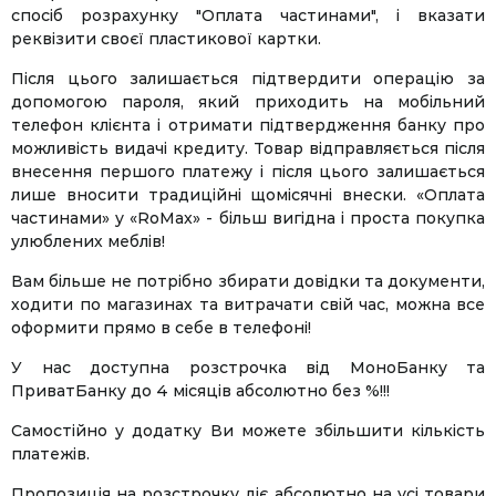
спосіб розрахунку "Оплата частинами", і вказати
реквізити своєї пластикової картки.
Facebook
Twitter
WhatsApp
Viber
Telegram
Після цього залишається підтвердити операцію за
допомогою пароля, який приходить на мобільний
телефон клієнта і отримати підтвердження банку про
можливість видачі кредиту. Товар відправляється після
внесення першого платежу і після цього залишається
лише вносити традиційні щомісячні внески. «Оплата
частинами» у «RoMax» - більш вигідна і проста покупка
улюблених меблів!
Вам більше не потрібно збирати довідки та документи,
ходити по магазинах та витрачати свій час, можна все
оформити прямо в себе в телефоні!
У нас доступна розстрочка від МоноБанку та
ПриватБанку до 4 місяців абсолютно без %!!!
Самостійно у додатку Ви можете збільшити кількість
платежів.
Пропозиція на розстрочку діє абсолютно на усі товари