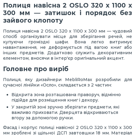
Полиця навісна 2 OSLO 320 х 1100 х
300 мм — затишок і порядок без
зайвого клопоту
Полиця навісна 2 OSLO 320 х 1100 х 300 мм — чудовий
спосіб організувати місце для зберігання речей, не
купуючи громіздкі шафи. Вона легко витримує
навантаження, не деформується під вагою книг або
інших предметів. Додатково служить декоративним
елементом, вносячи в інтер'єр оригінальний акцент.
Головне про виріб
Полиця, яку дизайнери MebliRoMax розробили для
сучасної лінійки «Осло», складається з 2 частин:
Відкрита зона розташована праворуч, відмінно
підійде для розміщення книг і декору.
У закритій зоні зручно зберігати предмети, які
важливо приховати. Дверцята відкриваються
вгору за допомогою ручки.
Фасад і корпус полиці навісної 2 OSLO 320 х 1100 х 300
мм зроблені зі щільної ДСП завтовшки 18 мм. Матеріал