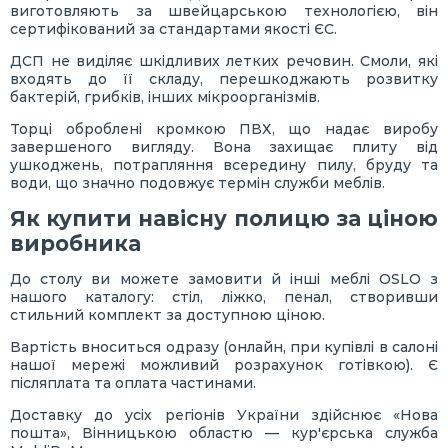
виготовляють за швейцарською технологією, він
сертифікований за стандартами якості ЄС.
ДСП не виділяє шкідливих летких речовин. Смоли, які
входять до її складу, перешкоджають розвитку
бактерій, грибків, інших мікроорганізмів.
Торці оброблені кромкою ПВХ, що надає виробу
завершеного вигляду. Вона захищає плиту від
ушкоджень, потрапляння всередину пилу, бруду та
води, що значно подовжує термін служби меблів.
Як купити навісну полицю за ціною
виробника
До столу ви можете замовити й інші меблі OSLO з
нашого каталогу: стіл, ліжко, пенал, створивши
стильний комплект за доступною ціною.
Вартість вноситься одразу (онлайн, при купівлі в салоні
нашої мережі можливий розрахунок готівкою). Є
післяплата та оплата частинами.
Доставку до усіх регіонів України здійснює «Нова
пошта», Вінницькою областю — кур'єрська служба