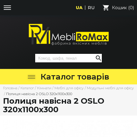
UA
RU
Кошик (0)
Каталог товарів
Головна
/
Каталог
/
Кімнати
/
Меблі для офісу
/
Модульні меблі для офісу
/
Полиця навісна 2 OSLO 320х1100х300
Полиця навісна 2 OSLO
320х1100х300