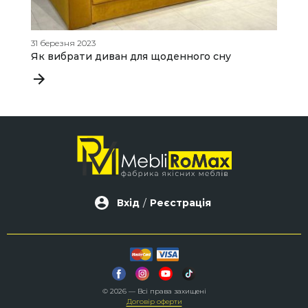
31 березня 2023
01
Як вибрати диван для щоденного сну
В
1
Вхід
/
Реєстрація
© 2026 — Всі права захищені
Договір оферти