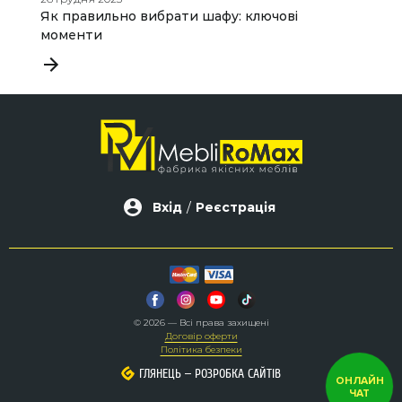
Як правильно вибрати шафу: ключові
С
моменти
п
Вхід
/
Реєстрація
© 2026 — Всі права захищені
Договір оферти
Політика безпеки
–
–
ГЛЯНЕЦЬ
ГЛЯНЕЦЬ
РОЗРОБКА САЙТІВ
РОЗРОБКА САЙТІВ
ОНЛАЙН
ЧАТ