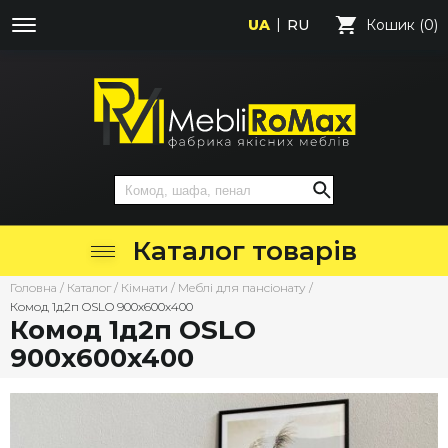
UA
RU
Кошик (0)
Каталог товарів
Головна
/
Каталог
/
Кімнати
/
Меблі для пансіонату
/
Комод 1д2п OSLO 900х600х400
Комод 1д2п OSLO
900х600х400