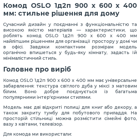
Комод OSLO 1д2п 900 х 600 х 400
мм: стильне рішення для дому
Сучасний дизайн у поєднанні з функціональністю та
високою якістю матеріалів — характеристики, що
роблять комод OSLO 1д2п 900 х 600 х 400 мм
найліпшим рішенням для організації простору у домі чи
в офісі. Завдяки компактним розмірам модель
органічно впишеться у будь-яку кімнату, задасть їй
мінімалістичний стиль.
Головне про виріб
Комод OSLO 1д2п 900 х 600 х 400 мм має універсальне
забарвлення: текстура світлого дуба у міксі з матовим
білим. Воно добре поєднується із багатьма
популярними інтер'єрними стилями.
Модель має дві відкриті полиці для книг або декору, а
також закриту тумбу для побутового приладдя. На
просторій стільниці можна розмістити сімейні фото,
вазу з квітами, телевізор.
Для комода ми використали: