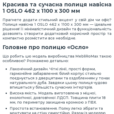
Красива та сучасна полиця навісна
1 OSLO 462 х 1100 х 300 мм
Прагнете додати стильний акцент у свій дім чи офіс?
Полиця навісна 1 OSLO 462 х 1100 х 300 мм — ідеальне
рішення! Її мінімалістичний дизайн та функціональність
дозволять створити додатковий корисний простір та
компактно розмістити все необхідне.
Головне про полицю «Осло»
Що робить цю модель виробництва MebliRoMax такою
особливою? Розкажемо детально:
Лаконічний дизайн. Чіткі лінії, прості форми,
гармонійне забарвлення: білий корпус стильно
поєднується з дверцятами та оздобленням у тонах
натурального дуба. Завдяки цьому полиця чудово
впишеться у більшість сучасних інтер'єрів.
Висока якість. Модель виготовлена з міцної,
екологічної, довговічної ЛДСП. Товщина плити 18
мм, по периметру захищена кромкою з ПВХ.
Простота встановлення. Полку легко зібрати та
монтувати на стіну самостійно. Разом із моделлю