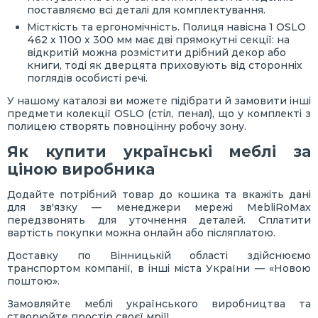
поставляємо всі деталі для комплектування.
Місткість та ергономічність. Полиця навісна 1 OSLO
462 х 1100 х 300 мм має дві прямокутні секції: на
відкритій можна розмістити дрібний декор або
книги, тоді як дверцята приховують від сторонніх
поглядів особисті речі.
У нашому каталозі ви можете підібрати й замовити інші
предмети колекції OSLO (стіл, пенал), що у комплекті з
полицею створять повноцінну робочу зону.
Як купити українські меблі за
ціною виробника
Додайте потрібний товар до кошика та вкажіть дані
для зв'язку — менеджери мережі MebliRoMax
передзвонять для уточнення деталей. Сплатити
вартість покупки можна онлайн або післяплатою.
Доставку по Вінницькій області здійснюємо
транспортом компанії, в інші міста України — «Новою
поштою».
Замовляйте меблі українського виробництва та
створюйте простір своєї мрії!