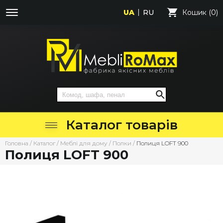
UA
RU
Кошик (0)
Каталог товарів
Головна
/
Каталог
/
Меблі для дому
/
Полки
/
Полиця LOFT 900
Полиця LOFT 900