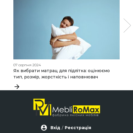
07 серпня 2024
24
Як вибрати матрац для підлітка: оцінюємо
С
тип, розмір, жорсткість і наповнювач
м
Вхід
/
Реєстрація