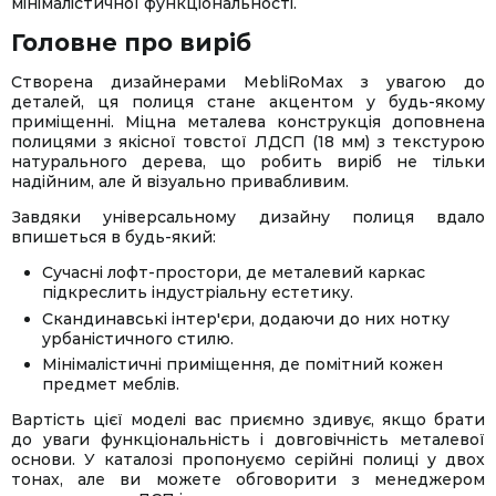
мінімалістичної функціональності.
Головне про виріб
Створена дизайнерами MebliRoMax з увагою до
деталей, ця полиця стане акцентом у будь-якому
приміщенні. Міцна металева конструкція доповнена
полицями з якісної товстої ЛДСП (18 мм) з текстурою
натурального дерева, що робить виріб не тільки
надійним, але й візуально привабливим.
Завдяки універсальному дизайну полиця вдало
впишеться в будь-який:
Сучасні лофт-простори, де металевий каркас
підкреслить індустріальну естетику.
Скандинавські інтер'єри, додаючи до них нотку
урбаністичного стилю.
Мінімалістичні приміщення, де помітний кожен
предмет меблів.
Вартість цієї моделі вас приємно здивує, якщо брати
до уваги функціональність і довговічність металевої
основи. У каталозі пропонуємо серійні полиці у двох
тонах, але ви можете обговорити з менеджером