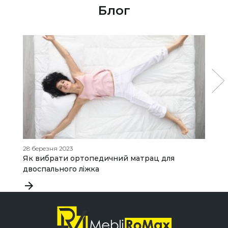
Блог
28 березня 2023
09
Як вибрати ортопедичний матрац для
Я
двоспального ліжка