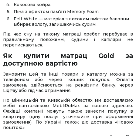
Кокосова койра.
Піна з ефектом пам'яті Memory Foam.
Felt White — матеріал з високим вмістом бавовни.
Вбирає вологу, залишаючись сухим.
Під час сну на такому матраці хребет перебуває в
правильному положенні, судини і капіляри не
перетискаються.
Як купити матрац Gold за
доступною вартістю
Замовити цей та інші товари з каталогу можна за
телефоном або через кошик покупок. Оплата
замовлень здійснюється на реквізити банку, через
LiqPay або під час отримання.
По Вінницькій та Київській областях ми доставляємо
меблі вантажівкою MebliRoMax за вашою адресою.
Фахівці компанії можуть також занести покупку в
квартиру (ціну послуг уточнюйте при оформленні
замовлення). По Україні також діє доставка «Новою
поштою».