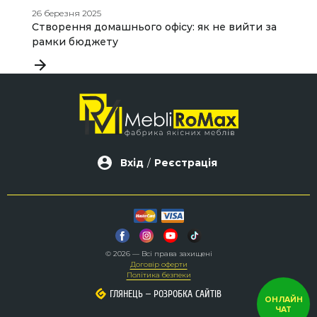
26 березня 2025
01
Створення домашнього офісу: як не вийти за
Д
рамки бюджету
д
Вхід
/
Реєстрація
© 2026 — Всі права захищені
Договір оферти
Політика безпеки
–
–
ГЛЯНЕЦЬ
ГЛЯНЕЦЬ
РОЗРОБКА САЙТІВ
РОЗРОБКА САЙТІВ
ОНЛАЙН
ЧАТ