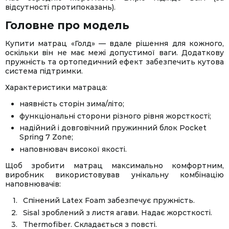
відсутності протипоказань).
Головне про модель
Купити матрац «Голд» — вдале рішення для кожного,
оскільки він не має межі допустимої ваги. Додаткову
пружність та ортопедичний ефект забезпечить кутова
система підтримки.
Характеристики матраца:
наявність сторін зима/літо;
функціональні сторони різного рівня жорсткості;
надійний і довговічний пружинний блок Pocket
Spring 7 Zone;
наповнювач високої якості.
Щоб зробити матрац максимально комфортним,
виробник використовував унікальну комбінацію
наповнювачів:
Спінений Latex Foam забезпечує пружність.
Sisal зроблений з листя агави. Надає жорсткості.
Thermofiber. Складається з повсті.