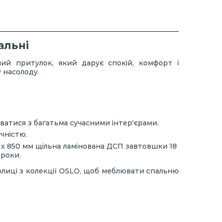
альні
ний притулок, який дарує спокій, комфорт і
 насолоду.
ватися з багатьма сучасними інтер'єрами.
чністю.
6 х 850 мм щільна ламінована ДСП завтовшки 18
 роки.
полиці з колекції OSLO, щоб меблювати спальню