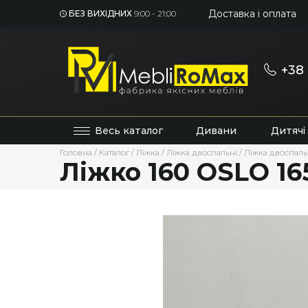
Доставка і оплата
БЕЗ ВИХІДНИХ
9:00 - 21:00
+38 
Весь каталог
Дивани
Дитячі
Головна
/
Каталог
/
Ліжка
/
Ліжка двоспальні
/
Ліжка двоспаль
Ліжко 160 OSLO 1