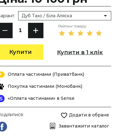
аріант:
Дуб Тахо / Біла Аляска
Рейтинг товару:
Купити
Купити в 1 клік
Оплата частинами (Приватбанк)
Покупка частинами (Монобанк)
«Оплата частинами» в Sense
оділитися:
Додати в обране
Завантажити каталог