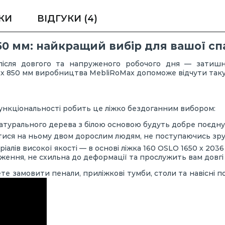
КИ
ВІДГУКИ
(4)
850 мм: найкращий вибір для вашої сп
 після довгого та напруженого робочого дня — затиш
6 х 850 мм виробництва MebliRoMax допоможе відчути таку
функціональності робить це ліжко бездоганним вибором:
натурального дерева з білою основою будуть добре поєдну
итися на ньому двом дорослим людям, не поступаючись зру
іалів високої якості — в основі ліжка 160 OSLO 1650 х 203
ження, не схильна до деформації та прослужить вам довгі
те замовити пенали, приліжкові тумби, столи та навісні 