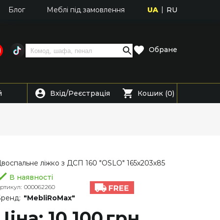
UA
RU
Блог
Меблі під замовлення
Обране
Вхід
Реєстрація
й
/
Кошик (0)
воспальне ліжко з ДСП 160 "OSLO" 165х203х85
В наявності
ртикул:
000062260
ренд:
"MebliRoMax"
Ціна: 10 100
грн