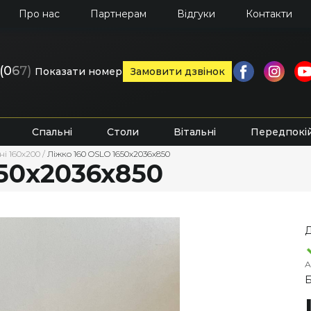
Про нас
Партнерам
Відгуки
Контакти
(0
6
7)
Показати номер
Замовити дзвінок
Спальні
Столи
Вітальні
Передпокі
ні 160х200
/
Ліжко 160 OSLO 1650х2036х850
650х2036х850
Д
А
Б