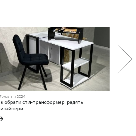
7 жовтня 2024
12 лютого
к обрати стіл-трансформер: радять
Готельн
дизайнери
невели