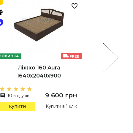
НОВИНКА
НОВИНКА
Ліжко 160 Aura
Ліжко 
1640х2040х900
1
9 600 грн
10 відгуків
12 відг
Купити в 1 клік
Купити
Купи