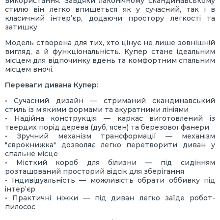
використання. Завдяки лаконічному скандинавському
стилю він легко впишеться як у сучасний, так і в
класичний інтер’єр, додаючи простору легкості та
затишку.
Модель створена для тих, хто цінує не лише зовнішній
вигляд, а й функціональність. Купер стане ідеальним
місцем для відпочинку вдень та комфортним спальним
місцем вночі.
Переваги дивана Купер:
• Сучасний дизайн — стриманий скандинавський
стиль із м’якими формами та акуратними лініями
• Надійна конструкція — каркас виготовлений із
твердих порід дерева (дуб, ясен) та березової фанери
• Зручний механізм трансформації — механізм
"єврокнижка" дозволяє легко перетворити диван у
спальне місце
• Місткий короб для білизни — під сидінням
розташований просторий відсік для зберігання
• Індивідуальність — можливість обрати оббивку під
інтер’єр
• Практичні ніжки — під диван легко заїде робот-
пилосос