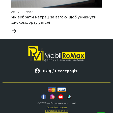
09 липня 2024
07
Як вибрати матрац за вагою, щоб уникнути
Я
дискомфорту уві сні
т
Вхід
/
Реєстрація
© 2026 — Всі права захищені
Договір оферти
Політика безпеки