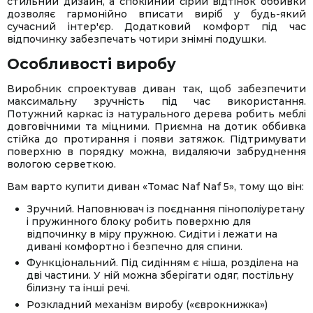
стильний дизайн, а спокійний сірий відтінок оббивки
дозволяє гармонійно вписати виріб у будь-який
сучасний інтер'єр. Додатковий комфорт під час
відпочинку забезпечать чотири знімні подушки.
Особливості виробу
Виробник спроектував диван так, щоб забезпечити
максимальну зручність під час використання.
Потужний каркас із натурального дерева робить меблі
довговічними та міцними. Приємна на дотик оббивка
стійка до протирання і появи затяжок. Підтримувати
поверхню в порядку можна, видаляючи забруднення
вологою серветкою.
Вам варто купити диван «Томас Naf Naf 5», тому що він:
Зручний. Наповнювач із поєднання пінополіуретану
і пружинного блоку робить поверхню для
відпочинку в міру пружною. Сидіти і лежати на
дивані комфортно і безпечно для спини.
Функціональний. Під сидінням є ніша, розділена на
дві частини. У ній можна зберігати одяг, постільну
білизну та інші речі.
Розкладний механізм виробу («єврокнижка»)