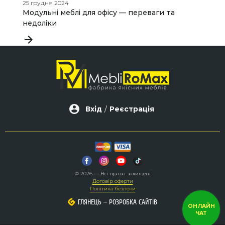
25 грудня 2024
05
Модульні меблі для офісу — переваги та
Я
недоліки
п
Вхід
/
Реєстрація
© 2026 — Всі права захищені
Договір оферти
Політика безпеки
–
–
ГЛЯНЕЦЬ
ГЛЯНЕЦЬ
РОЗРОБКА САЙТІВ
РОЗРОБКА САЙТІВ
ОНЛАЙН
ЧАТ