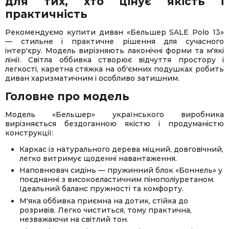
для тих, хто цінує якість і
практичність
Рекомендуємо купити диван «Бельшер SALE Polo 13»
— стильне і практичне рішення для сучасного
інтер'єру. Модель вирізняють лаконічні форми та м'які
лінії. Світла оббивка створює відчуття простору і
легкості, каретна стяжка на об'ємних подушках робить
диван харизматичним і особливо затишним.
Головне про модель
Модель «Бельшер» українського виробника
вирізняється бездоганною якістю і продуманістю
конструкції:
Каркас із натурального дерева міцний, довговічний,
легко витримує щоденні навантаження.
Наповнювач сидінь — пружинний блок «Боннель» у
поєднанні з високоеластичним пінополіуретаном.
Ідеальний баланс пружності та комфорту.
М'яка оббивка приємна на дотик, стійка до
розривів. Легко чиститься, тому практична,
незважаючи на світлий тон.