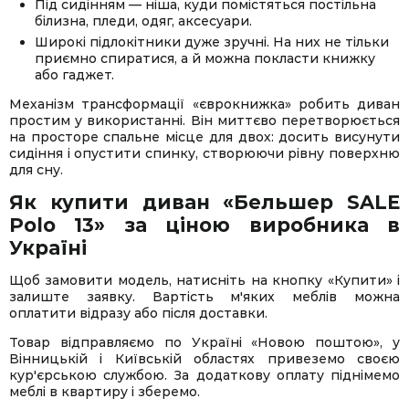
Під сидінням — ніша, куди помістяться постільна
білизна, пледи, одяг, аксесуари.
Широкі підлокітники дуже зручні. На них не тільки
приємно спиратися, а й можна покласти книжку
або гаджет.
Механізм трансформації «єврокнижка» робить диван
простим у використанні. Він миттєво перетворюється
на просторе спальне місце для двох: досить висунути
сидіння і опустити спинку, створюючи рівну поверхню
для сну.
Як купити диван «Бельшер SALE
Polo 13» за ціною виробника в
Україні
Щоб замовити модель, натисніть на кнопку «Купити» і
залиште заявку. Вартість м'яких меблів можна
оплатити відразу або після доставки.
Товар відправляємо по Україні «Новою поштою», у
Вінницькій і Київській областях привеземо своєю
кур'єрською службою. За додаткову оплату піднімемо
меблі в квартиру і зберемо.