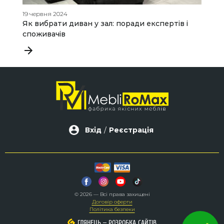
19 червня 2024
16
Як вибрати диван у зал: поради експертів і
М
споживачів
р
Вхід
/
Реєстрація
© 2026 — Всі права захищені
Договір оферти
Політика безпеки
–
–
ГЛЯНЕЦЬ
ГЛЯНЕЦЬ
РОЗРОБКА САЙТІВ
РОЗРОБКА САЙТІВ