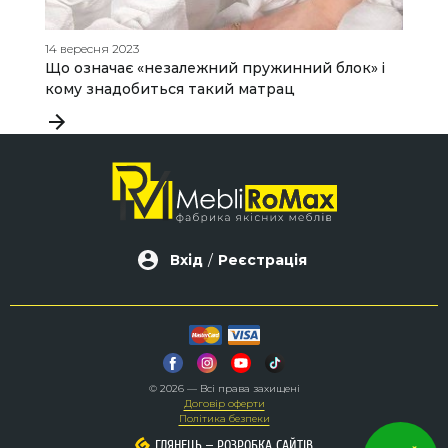
14 вересня 2023
13
Що означає «незалежний пружинний блок» і
М
кому знадобиться такий матрац
і
Вхід
/
Реєстрація
© 2026 — Всі права захищені
Договір оферти
Політика безпеки
–
–
ГЛЯНЕЦЬ
ГЛЯНЕЦЬ
РОЗРОБКА САЙТІВ
РОЗРОБКА САЙТІВ