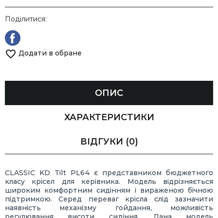
Поділитися:
Додати в обране
ОПИС
ХАРАКТЕРИСТИКИ
ВІДГУКИ
(0)
CLASSIC KD Tilt PL64 є представником бюджетного
класу крісел для керівника. Модель відрізняється
широким комфортним сидінням і вираженою бічною
підтримкою. Серед переваг крісла слід зазначити
наявність механізму гойдання, можливість
регулювання висоти сидіння. Дана модель