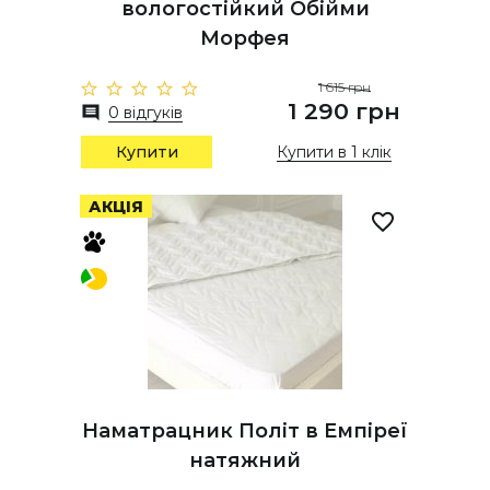
вологостійкий Обійми
Морфея
1 615 грн
1 290 грн
0 відгуків
Купити
Купити в 1 клік
АКЦІЯ
Наматрацник Політ в Емпіреї
натяжний