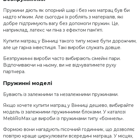
Пружини діють як опорний шар і без них матрац був би
надто м'яким. Але сьогодні їх роблять з матеріалів, які
добре підтримують вагу без допомоги пружин. Це,
наприклад, латекс чи піна з ефектом пам'яті.
Купити матрац у Вінниці такого типу може бути дорожчим,
але це гарна інвестиція. Такі вироби служать довше.
Безпружинні вироби часто вибирають сімейні пари.
Відпочиваючи на ньому, ви не відчуватимете руху
партнера.
Пружинні моделі
Бувають із залежними та незалежними пружинами.
Якщо хочете купити матрац у Вінниці дешево, вибирайте
модель із залежними пружинними блоками. У каталозі
MebliRoMax це вироби із пружинами типу «боннель».
Формою вони нагадують пісочний годинник, що дозволяє
повітрю краще циркулювати всередині матраца. У місцях,