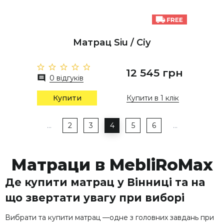
Матрац Siu / Сіу
12 545 грн
0 відгуків
Купити
Купити в 1 клік
…
2
3
4
5
6
…
Матраци в MebliRoMax
Де купити матрац у Вінниці та на
що звертати увагу при виборі
Вибрати та купити матрац —одне з головних завдань при