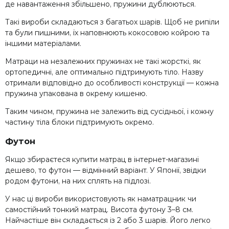
де навантаження збільшено, пружини дублюються.
Такі вироби складаються з багатьох шарів. Щоб не рипіли
та були пишними, їх наповнюють кокосовою койрою та
іншими матеріалами.
Матраци на незалежних пружинах не такі жорсткі, як
ортопедичні, але оптимально підтримують тіло. Назву
отримали відповідно до особливості конструкції — кожна
пружина упакована в окрему кишеню.
Таким чином, пружина не залежить від сусідньої, і кожну
частину тіла блоки підтримують окремо.
Футон
Якщо збираєтеся купити матрац в інтернет-магазині
дешево, то футон — відмінний варіант. У Японії, звідки
родом футони, на них сплять на підлозі.
У нас ці вироби використовують як наматрацник чи
самостійний тонкий матрац. Висота футону 3–8 см.
Найчастіше він складається із 2 або 3 шарів. Його легко