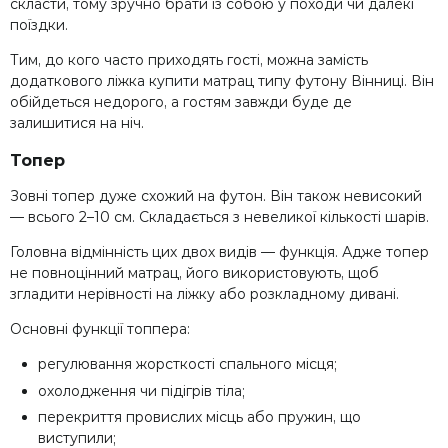
скласти, тому зручно брати із собою у походи чи далекі
поїздки.
Тим, до кого часто приходять гості, можна замість
додаткового ліжка купити матрац типу футону Вінниці. Він
обійдеться недорого, а гостям завжди буде де
залишитися на ніч.
Топер
Зовні топер дуже схожий на футон. Він також невисокий
— всього 2–10 см. Складається з невеликої кількості шарів.
Головна відмінність цих двох видів — функція. Адже топер
не повноцінний матрац, його використовують, щоб
згладити нерівності на ліжку або розкладному дивані.
Основні функції топпера:
регулювання жорсткості спального місця;
охолодження чи підігрів тіла;
перекриття провислих місць або пружин, що
виступили;