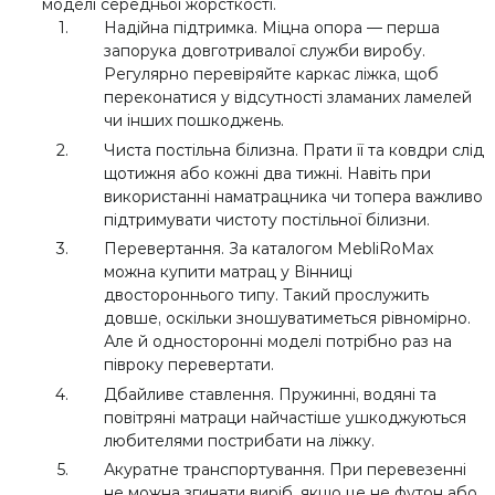
моделі середньої жорсткості.
Надійна підтримка. Міцна опора — перша
запорука довготривалої служби виробу.
Регулярно перевіряйте каркас ліжка, щоб
переконатися у відсутності зламаних ламелей
чи інших пошкоджень.
Чиста постільна білизна. Прати її та ковдри слід
щотижня або кожні два тижні. Навіть при
використанні наматрацника чи топера важливо
підтримувати чистоту постільної білизни.
Перевертання. За каталогом MebliRoMax
можна купити матрац у Вінниці
двостороннього типу. Такий прослужить
довше, оскільки зношуватиметься рівномірно.
Але й односторонні моделі потрібно раз на
півроку перевертати.
Дбайливе ставлення. Пружинні, водяні та
повітряні матраци найчастіше ушкоджуються
любителями пострибати на ліжку.
Акуратне транспортування. При перевезенні
не можна згинати виріб, якщо це не футон або