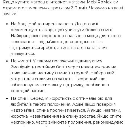
Якщо купите матрац в інтернет-магазині MebliRoMax, ви
отримаєте замовлення протягом 2–3 днів. Чекаємо на ваші
заявки.
На боці. Найпоширеніша поза. До того ж її
рекомендують лікарі, щоб уникнути болю в спині.
Найкращі рівні жорсткості спального місця для такого
положення — від м'якого до середнього. Так
підтримується хребет, а тиск на стегна та плечі
знижується.
На животі. У такому положенні підвищується
ймовірність постійних болів через навантаження на
шию, нижню частину спини та грудей. Найкращий
матрац для сплячих на животі — жорсткий, що
забезпечує максимальну підтримку, особливо в
середній частині.
На спині. Середня жорсткість є оптимальною для
любителів такого положення. Адже якщо поверхня
надто м'яка, спина прогинатиметься. А якщо, навпаки,
жорстка, навантаження на спину зростає. Якщо спите
неспокійно, часто змінюєте положення, рекомендуємо