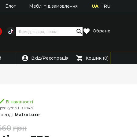
UA
RU
Блог
Меблі під замовлення
Обране
Вхід
Реєстрація
й
/
Кошик (0)
В наявності
ртикул:
УТП019470
ренд:
MatroLuxe
660
грн