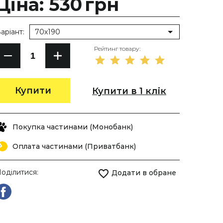
Ціна: 530
грн
аріант:
70х190
Рейтинг товару:
Купити
Купити в 1 клік
Покупка частинами (Монобанк)
Оплата частинами (Приватбанк)
оділитися:
Додати в обране