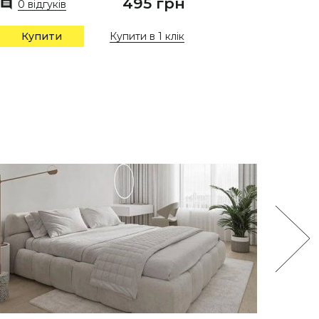
495 грн
0 відг
0 відгуків
Купити в 1 клік
Купи
Купити