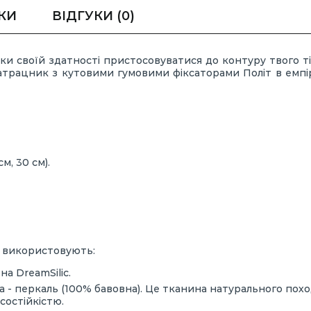
КИ
ВІДГУКИ
(0)
яки своїй здатності пристосовуватися до контуру твого ті
трацник з кутовими гумовими фіксаторами Політ в емпір
м, 30 см).
и використовують:
а DreamSilic.
а - перкаль (100% бавовна). Це тканина натурального пох
состійкістю.