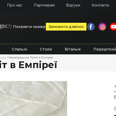
Про нас
Партнерам
Відгуки
Контакти
(0
6
7)
Показати номер
Замовити дзвінок
Спальні
Столи
Вітальні
Передпокі
ники
/
Наматрацник Політ в Емпіреї
т в Емпіреї
А
Б