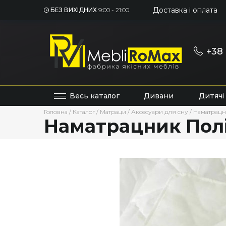
Доставка і оплата
БЕЗ ВИХІДНИХ
9:00 - 21:00
+38 
Весь каталог
Дивани
Дитячі
Головна
/
Каталог
/
Матраци
/
Аксесуари для сну
/
Наматрац
Наматрацник Полі