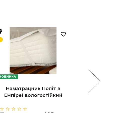
АКЦІЯ
НОВИНКА
НОВИНКА
Нама
Наматрацник Політ в
Ем
Емпіреї вологостійкий