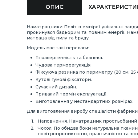
ОПИС
ХАРАКТЕРИСТИ
Наматрацники Політ в емпіреї унікальні, завд
прокинувся бадьорим та повним енергії. Нама
матраца від пилу та бруду.
Модель має такі переваги:
Гіпоалергенність та безпека.
Чудова терморегуляція.
Фіксуюча резинка по периметру (20 см, 25 с
Кутові гумові фіксатори.
Сучасний дизайн.
Тривалий термін експлуатації.
Виготовлення у нестандартних розмірах.
Для виготовлення виробу спеціалісти фабрик
Наповнення. Наматрацник простьобаний н
Чохол. По обидва боки натуральна тканин
повітропроникністю, практичністю та зно