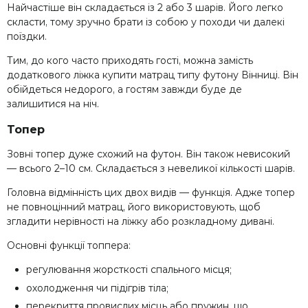
Найчастіше він складається із 2 або 3 шарів. Його легко
скласти, тому зручно брати із собою у походи чи далекі
поїздки.
Тим, до кого часто приходять гості, можна замість
додаткового ліжка купити матрац типу футону Вінниці. Він
обійдеться недорого, а гостям завжди буде де
залишитися на ніч.
Топер
Зовні топер дуже схожий на футон. Він також невисокий
— всього 2–10 см. Складається з невеликої кількості шарів.
Головна відмінність цих двох видів — функція. Адже топер
не повноцінний матрац, його використовують, щоб
згладити нерівності на ліжку або розкладному дивані.
Основні функції топпера:
регулювання жорсткості спального місця;
охолодження чи підігрів тіла;
перекриття провислих місць або пружин, що