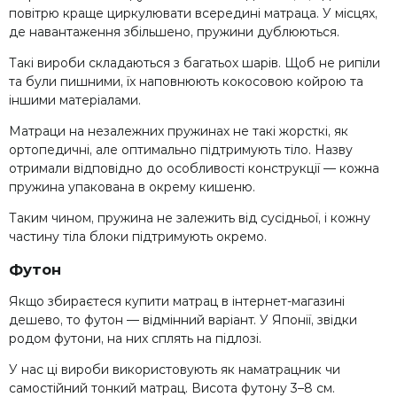
повітрю краще циркулювати всередині матраца. У місцях,
де навантаження збільшено, пружини дублюються.
Такі вироби складаються з багатьох шарів. Щоб не рипіли
та були пишними, їх наповнюють кокосовою койрою та
іншими матеріалами.
Матраци на незалежних пружинах не такі жорсткі, як
ортопедичні, але оптимально підтримують тіло. Назву
отримали відповідно до особливості конструкції — кожна
пружина упакована в окрему кишеню.
Таким чином, пружина не залежить від сусідньої, і кожну
частину тіла блоки підтримують окремо.
Футон
Якщо збираєтеся купити матрац в інтернет-магазині
дешево, то футон — відмінний варіант. У Японії, звідки
родом футони, на них сплять на підлозі.
У нас ці вироби використовують як наматрацник чи
самостійний тонкий матрац. Висота футону 3–8 см.