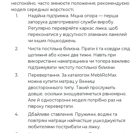
неспокійно, часто змінюєте положення, рекомендуємо
моделі середньої жорсткості.
Надійна підтримка. Міцна опора — перша
запорука довготривалої служби виробу.
Регулярно перевіряйте каркас ліжка, щоб
переконатися у відсутності зламаних ламелей
чи інших пошкоджень.
Чиста постільна білизна. Прати її та ковдри слід
щотижня або кожні два тижні. Навіть при
використанні наматрацника чи топера важливо
підтримувати чистоту постільної білизни.
Перевертання. За каталогом MebliRoMax
можна купити матрац у Вінниці
двостороннього типу. Такий прослужить
довше, оскільки зношуватиметься рівномірно.
Але й односторонні моделі потрібно раз на
півроку перевертати.
Дбайливе ставлення. Пружинні, водяні та
повітряні матраци найчастіше ушкоджуються
любителями пострибати на ліжку.