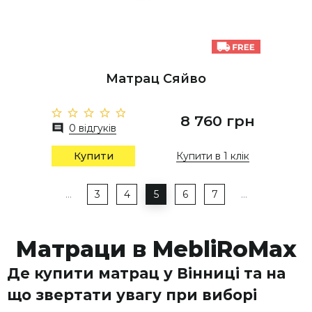
Матрац Сяйво
8 760 грн
0 відгуків
Купити
Купити в 1 клік
…
3
4
5
6
7
…
Матраци в MebliRoMax
Де купити матрац у Вінниці та на
що звертати увагу при виборі