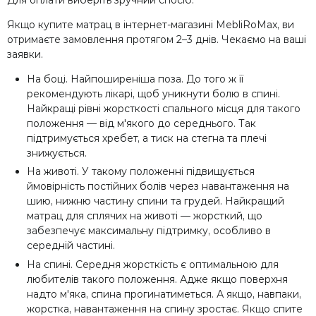
Якщо купите матрац в інтернет-магазині MebliRoMax, ви
отримаєте замовлення протягом 2–3 днів. Чекаємо на ваші
заявки.
На боці. Найпоширеніша поза. До того ж її
рекомендують лікарі, щоб уникнути болю в спині.
Найкращі рівні жорсткості спального місця для такого
положення — від м'якого до середнього. Так
підтримується хребет, а тиск на стегна та плечі
знижується.
На животі. У такому положенні підвищується
ймовірність постійних болів через навантаження на
шию, нижню частину спини та грудей. Найкращий
матрац для сплячих на животі — жорсткий, що
забезпечує максимальну підтримку, особливо в
середній частині.
На спині. Середня жорсткість є оптимальною для
любителів такого положення. Адже якщо поверхня
надто м'яка, спина прогинатиметься. А якщо, навпаки,
жорстка, навантаження на спину зростає. Якщо спите