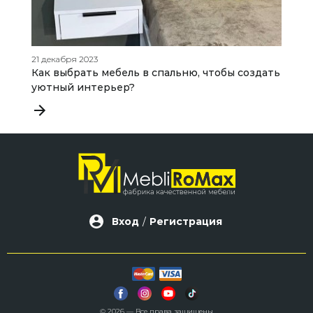
21 декабря 2023
14
Как выбрать мебель в спальню, чтобы создать
С
уютный интерьер?
д
Вход
/
Регистрация
© 2026 — Все права защищены