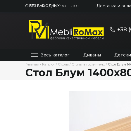
Доставка и опла
БЕЗ ВЫХОДНЫХ
9:00 - 21:00
+38 (
Весь каталог
Диваны
Детски
Главная
/
Каталог
/
Столы
/
Столы в гостинную
/
Стол Блум 1
Стол Блум 1400х8