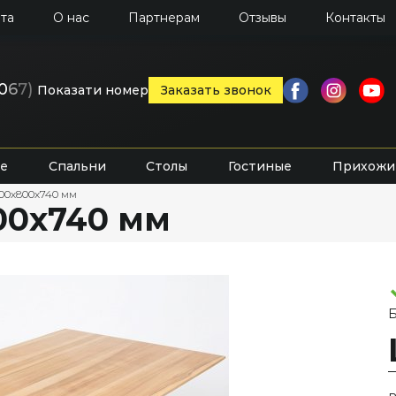
та
О нас
Партнерам
Отзывы
Контакты
0
6
7)
Показати номер
Заказать звонок
е
Спальни
Столы
Гостиные
Прихожи
400х800х740 мм
00х740 мм
Б