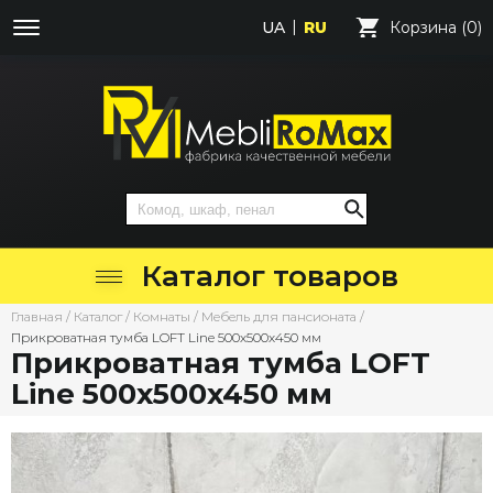
UA
RU
Корзина (0)
Каталог товаров
Главная
/
Каталог
/
Комнаты
/
Мебель для пансионата
/
Прикроватная тумба LOFT Line 500х500х450 мм
Прикроватная тумба LOFT
Line 500х500х450 мм