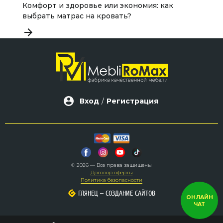
Комфорт и здоровье или экономия: как
М
выбрать матрас на кровать?
Вход
/
Регистрация
© 2026 — Все права защищены
Договор оферты
Политика безопасности
–
–
ГЛЯНЕЦ
ГЛЯНЕЦ
СОЗДАНИЕ САЙТОВ
СОЗДАНИЕ САЙТОВ
ОНЛАЙН
ЧАТ