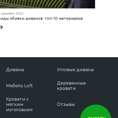
4 декабря 2023
19 сентяб
иды обивки диванов: топ-10 материалов
Как пр
механи
Диваны
Угловые диваны
Деревянные
Мебель Loft
кровати
Кровати с
мягким
Отзывы
изголовьем