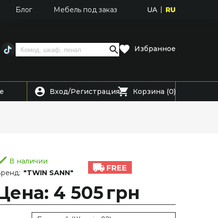
UA
RU
Блог
Мебель под заказ
Избранное
Вход
Регистрация
е
/
Корзина (0)
В наличии
ренд:
"TWIN SANN"
Цена: 4 505
грн