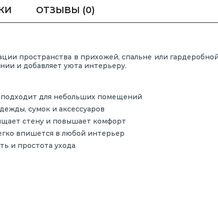
КИ
ОТЗЫВЫ
(0)
зации
пространства
в
прихожей,
спальне
или
гардеробно
ании
и
добавляет
уюта
интерьеру.
о
подходит
для
небольших
помещений
дежды,
сумок
и
аксессуаров
ищает
стену
и
повышает
комфорт
егко
впишется
в
любой
интерьер
сть
и
простота
ухода