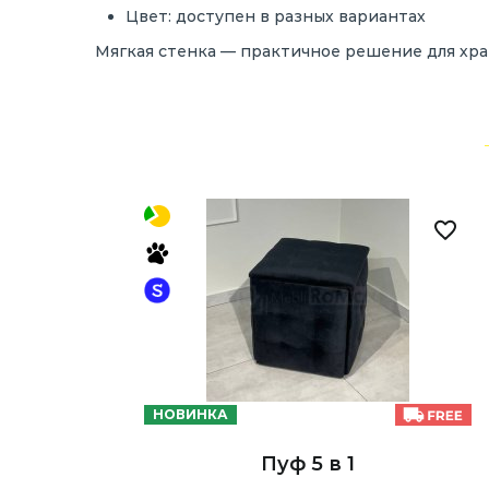
Цвет:
доступен
в
разных
вариантах
Мягкая
стенка —
практичное
решение
для
хр
НОВИНКА
Пуф 5 в 1