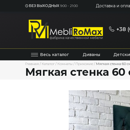
Доставка и опла
БЕЗ ВЫХОДНЫХ
9:00 - 21:00
+38 (
Весь каталог
Диваны
Детски
Главная
/
Каталог
/
Комнаты
/
Прихожие
/
Мягкая стенка 60 с
Мягкая стенка 60 