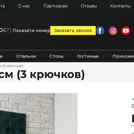
та
О нас
Партнерам
Отзывы
Контакты
0
6
7)
Показати номер
Заказать звонок
е
Спальни
Столы
Гостиные
Прихожи
м (3 крючков)
см (3 крючков)
Б