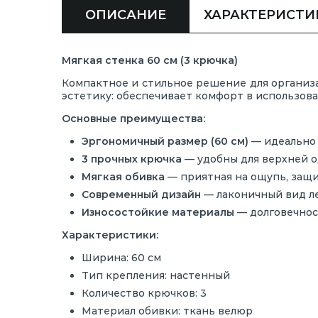
ОПИСАНИЕ
ХАРАКТЕРИСТИ
Мягкая
стенка
60
см (
3
крючка)
Компактное
и
стильное
решение
для
органи
эстетику:
обеспечивает
комфорт
в
использов
Основные
преимущества:
Эргономичный
размер (
60
см)
—
идеальн
3
прочных
крючка
—
удобны
для
верхней
о
Мягкая
обивка
—
приятная
на
ощупь,
защ
Современный
дизайн
—
лаконичный
вид
л
Износостойкие
материалы
—
долговечно
Характеристики:
Ширина:
60
см
Тип
крепления:
настенный
Количество
крючков:
3
Материал
обивки:
ткань велюр