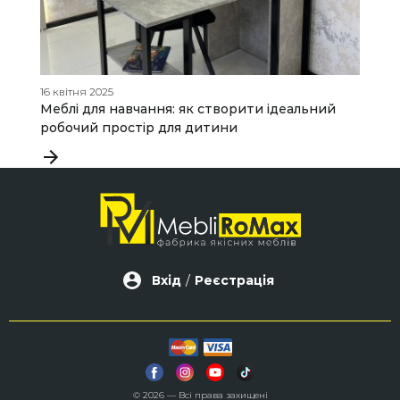
16 квітня 2025
12
Меблі для навчання: як створити ідеальний
Г
робочий простір для дитини
н
Вхід
/
Реєстрація
© 2026 — Всі права захищені