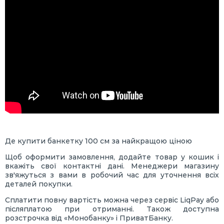
Де купити банкетку 100 см за найкращою ціною
Щоб оформити замовлення, додайте товар у кошик і
вкажіть свої контактні дані. Менеджери магазину
зв'яжуться з вами в робочий час для уточнення всіх
деталей покупки.
Сплатити повну вартість можна через сервіс LiqPay або
післяплатою при отриманні. Також доступна
розстрочка від «Монобанку» і ПриватБанку.