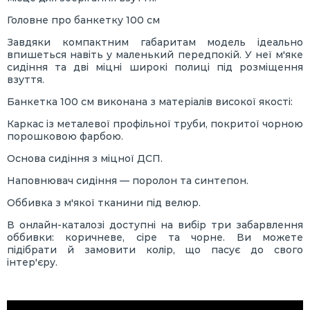
Головне про банкетку 100 см
Завдяки компактним габаритам модель ідеально
впишеться навіть у маленький передпокій. У неї м'яке
сидіння та дві міцні широкі полиці під розміщення
взуття.
Банкетка 100 см виконана з матеріалів високої якості:
Каркас із металевої профільної труби, покритої чорною
порошковою фарбою.
Основа сидіння з міцної ДСП.
Наповнювач сидіння — поролон та синтепон.
Оббивка з м'якої тканини під велюр.
В онлайн-каталозі доступні на вибір три забарвлення
оббивки: коричневе, сіре та чорне. Ви можете
підібрати й замовити колір, що пасує до свого
інтер'єру.