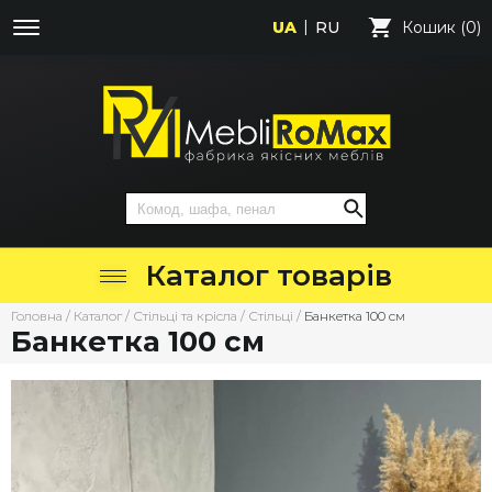
UA
RU
Кошик (0)
Каталог товарів
Головна
/
Каталог
/
Стільці та крісла
/
Стільці
/
Банкетка 100 см
Банкетка 100 см