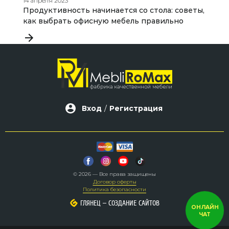
14 апреля 2023
29
Продуктивность начинается со стола: советы,

как выбрать офисную мебель правильно
в
Вход
/
Регистрация
© 2026 — Все права защищены
Договор оферты
Политика безопасности
–
–
ГЛЯНЕЦ
ГЛЯНЕЦ
СОЗДАНИЕ САЙТОВ
СОЗДАНИЕ САЙТОВ
ОНЛАЙН
ЧАТ