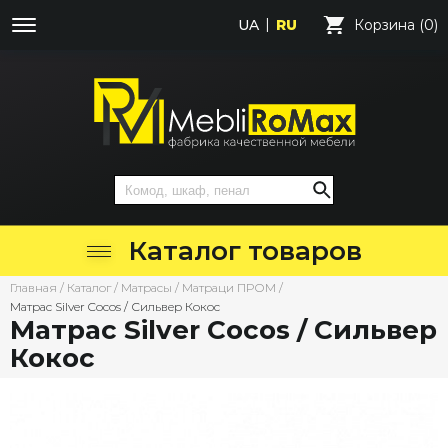
UA
RU
Корзина (0)
Каталог товаров
Главная
/
Каталог
/
Матрасы
/
Матраци ПРОМ
/
Матрас Silver Cocos / Сильвер Кокос
Матрас Silver Cocos / Сильвер
Кокос