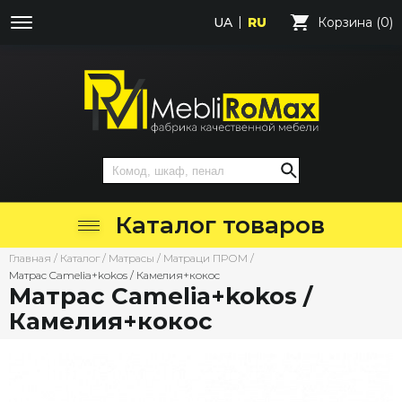
UA
RU
Корзина (0)
Каталог товаров
Главная
/
Каталог
/
Матрасы
/
Матраци ПРОМ
/
Матрас Camelia+kokos / Камелия+кокос
Матрас Camelia+kokos /
Камелия+кокос